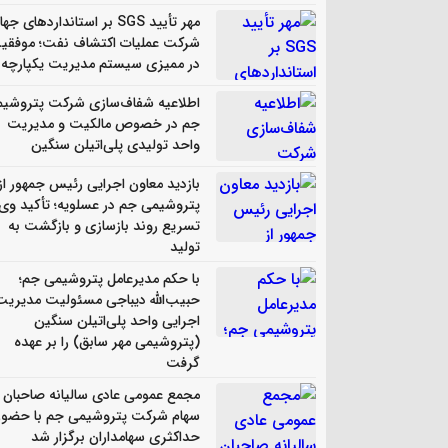
مهر تأیید SGS بر استانداردهای جه
شرکت عملیات اکتشاف نفت؛ موفقی
در ممیزی سیستم مدیریت یکپارچه
اطلاعیه شفاف‌سازی شرکت پتروشی
جم در خصوص مالکیت و مدیریت
واحد تولیدی پلی‌اتیلن سنگین
بازدید معاون اجرایی رئیس جمهور از
پتروشیمی جم در عسلویه؛ تأکید وی 
تسریع روند بازسازی و بازگشت به
تولید
با حکم مدیرعامل پتروشیمی جم؛
حبیب‌الله دیباجی مسئولیت مدیریت
اجرایی واحد پلی‌اتیلن سنگین
(پتروشیمی مهر سابق) را بر عهده
گرفت
مجمع عمومی عادی سالیانه صاحبان
سهام شرکت پتروشیمی جم با حضور
حداکثری سهامداران برگزار شد