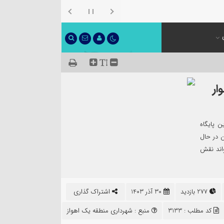
ار
ن پایگاه
 در حال
واند نقش
277 بازدید
30 آذر 1403
اشتراک گذاری
کد مطلب : 3133
منبع :
شهرداری منطقه یک اهواز