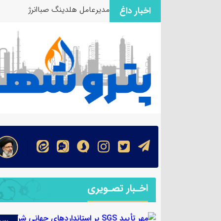
مدیرعامل هلدینگ صباانرژی از موا
اخبار داغ
اخـبار تصـویری