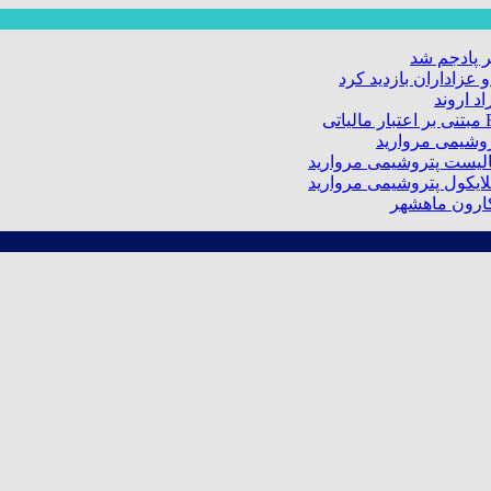
 پادجم شد
عزاداران بازدید کرد
د اروند
کارون ماهشهر