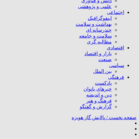
دانش و فناوری
علمی و پژوهشی
اجتماعی
اینفوگرافیک
بهداشت و سلامت
چندرسانه ای
سلامت و جامعه
مطالبه گری
اقتصادی
بازار و اقتصاد
صنعت
سیاسی
بین الملل
فرهنگی
پادکست
خبرهای بانوان
دین و اندیشه
فرهنگ و هنر
گزارش و گفتگو
صفحه نخست /
پالایش گاز هویزه