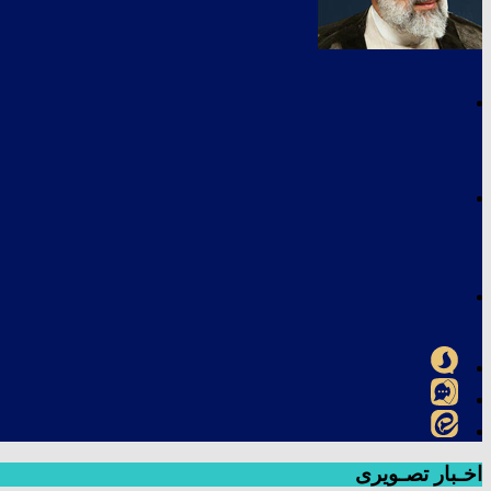
اخـبار تصـویری