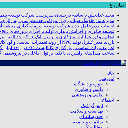
اخبار داغ
مجید خدابخش با سابقه درخشان سرپرست شرکت توسعه پلیمر
مدیرعامل هلدینگ صباانرژی از مواکب خدمت‌رسانی به زائران و 
انتصاب مدیرعامل جدید شرکت توسعه سرمایه‌گذاری منطقه آزا
توسعه فناوری و افزایش پایداری تولید با اجرای پروژه‌های R&D مبتنی بر اعتبار مالیاتی
انجام موفق عملیات تمیزکاری و ترمیم تانک ۳۰۱ واحد الفین پتروشیمی مروارید
بازدید مدیر کنترل تولید NPC از روند تعمیرات اساسی و لود کاتالیست پتروشیمی مروارید
آغاز تعمیرات اساسی و بارگذاری کاتالیست EO در واحد اتیلن گلایکول پتروشیمی مروارید
ساخت مبدل‌های راهبردی با تکیه بر توان داخلی در پتروشیمی 
خانه
آموزشی
حوزه و دانشگاه
دانش و فناوری
علمی و پژوهشی
اجتماعی
اینفوگرافیک
بهداشت و سلامت
چندرسانه ای
سلامت و جامعه
مطالبه گری