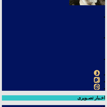
اخـبار تصـویری