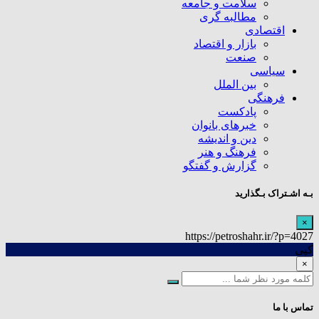
سلامت و جامعه
مطالبه گری
اقتصادی
بازار و اقتصاد
صنعت
سیاسی
بین الملل
فرهنگی
پادکست
خبرهای بانوان
دین و اندیشه
فرهنگ و هنر
گزارش و گفتگو
بـه اشـتراک بـگذارید
×
https://petroshahr.ir/?p=4027
کپی
×
تماس با ما