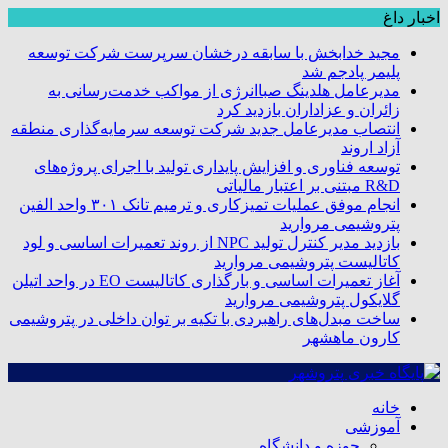
اخبار داغ
مجید خدابخش با سابقه درخشان سرپرست شرکت توسعه
پلیمر پادجم شد
مدیرعامل هلدینگ صباانرژی از مواکب خدمت‌رسانی به
زائران و عزاداران بازدید کرد
انتصاب مدیرعامل جدید شرکت توسعه سرمایه‌گذاری منطقه
آزاد اروند
توسعه فناوری و افزایش پایداری تولید با اجرای پروژه‌های
R&D مبتنی بر اعتبار مالیاتی
انجام موفق عملیات تمیزکاری و ترمیم تانک ۳۰۱ واحد الفین
پتروشیمی مروارید
بازدید مدیر کنترل تولید NPC از روند تعمیرات اساسی و لود
کاتالیست پتروشیمی مروارید
آغاز تعمیرات اساسی و بارگذاری کاتالیست EO در واحد اتیلن
گلایکول پتروشیمی مروارید
ساخت مبدل‌های راهبردی با تکیه بر توان داخلی در پتروشیمی
کارون ماهشهر
خانه
آموزشی
حوزه و دانشگاه