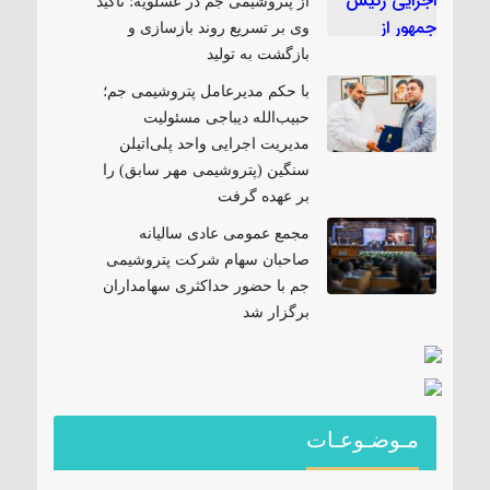
از پتروشیمی جم در عسلویه؛ تأکید
وی بر تسریع روند بازسازی و
بازگشت به تولید
با حکم مدیرعامل پتروشیمی جم؛
حبیب‌الله دیباجی مسئولیت
مدیریت اجرایی واحد پلی‌اتیلن
سنگین (پتروشیمی مهر سابق) را
بر عهده گرفت
مجمع عمومی عادی سالیانه
صاحبان سهام شرکت پتروشیمی
جم با حضور حداکثری سهامداران
برگزار شد
مـوضـوعـات