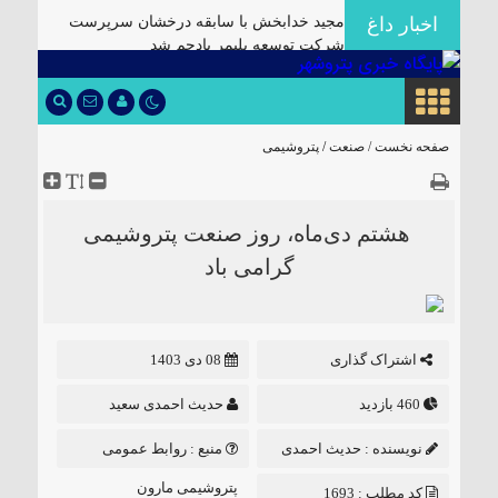
اخبار داغ
مجید خدابخش با سابقه درخشان سرپرست
شرکت توسعه پلیمر پادجم شد
مدیرعامل هلدینگ صباانرژی از مواکب
خدمت‌رسانی به زائران و عزاداران بازدید کرد
انتصاب مدیرعامل جدید شرکت توسعه
صفحه نخست /
صنعت
/
پتروشیمی
سرمایه‌گذاری منطقه آزاد اروند
توسعه فناوری و افزایش پایداری تولید با اجرای
پروژه‌های R&D مبتنی بر اعتبار مالیاتی
هشتم دی‌ماه، روز صنعت پتروشیمی
انجام موفق عملیات تمیزکاری و ترمیم تانک ۳۰۱
گرامی باد
واحد الفین پتروشیمی مروارید
بازدید مدیر کنترل تولید NPC از روند تعمیرات
اساسی و لود کاتالیست پتروشیمی مروارید
اشتراک گذاری
08 دی 1403
آغاز تعمیرات اساسی و بارگذاری کاتالیست EO
در واحد اتیلن گلایکول پتروشیمی مروارید
460 بازدید
حدیث احمدی سعید
ساخت مبدل‌های راهبردی با تکیه بر توان داخلی
نویسنده :
حدیث احمدی
منبع :
روابط عمومی
در پتروشیمی کارون ماهشهر
سعید
پتروشیمی مارون
کد مطلب : 1693