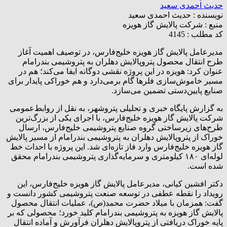
حدیث احمدی سعید
نویسنده :
حدیث احمدی سعید
منبع :
شرکت پالایش گاز هویزه
کد مطلب : 4145
مدیرعامل پالایش گاز هویزه خلیج‌فارس، در توصیف اهمیت آغاز
طرح انتقال محصول پتروپالایش دهلران به پتروشیمی بندرامام
عنوان کرد: هویزه در این پروژه نقشی دوگانه ایفا می‌کند؛ هم در
مسیر خاموش‌سازی فلرها گام برمی‌دارد و هم خوراکی پایدار برای
صنایع پایین‌دستی تضمین می‌سازد.
به گزارش پایگاه خبری و تحلیلی پتروشهر، به نقل از روابط‌عمومی
شرکت پالایش گاز هویزه خلیج‌فارس، با اجرای یکی از بزرگ‌ترین
طرح‌های زیرساختی گروه صنایع پتروشیمی خلیج‌فارس، ارسال
خوراک از پتروپالایش دهلران به پتروشیمی بندرامام از مسیر پالایش
گاز هویزه خلیج‌فارس وارد فاز تازه‌ای شد. این پروژه با احداث خط
لوله‌ای ۱۸۰ کیلومتری و سرمایه‌گذاری پتروشیمی بندرامام محقق
شده است.
دکتر افشین کیانی، مدیرعامل پالایش گاز هویزه خلیج‌فارس، این
رویداد را نقطه عطفی در توسعه صنعت پتروشیمی کشور دانست و
گفت: همزمان با میلاد حضرت محمد(ص)، عملیات انتقال محصول
پالایش گاز هویزه به پتروشیمی بندرامام کلید خورد؛ محصولی که بر
پایه خوراک دریافتی از پتروپالایش دهلران فرآورش و آماده انتقال