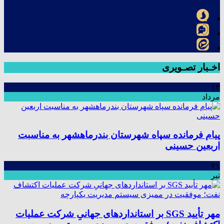
اخـبار تصـویری
۱۳
مرداد
پیام فرمانده سپاه شهرستان بندرماهشهر به مناسبت
اربعین حسینی
۳۱
تیر
مهر تأیید SGS بر استانداردهای جهانیِ شرکت عملیات