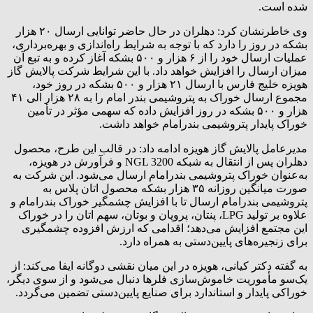
شده است.
وی خاطرنشان کرد: دهلران در حال حاضر توانایی ارسال ۲۰ هزار
بشکه در روز را دارد که با توجه به شرایط راه‌اندازی و بهره‌برداری،
عملیات ارسال خود را از ۶ هزار و ۵۰۰ بشکه آغاز کرده و به تبع آن
میزان ارسال را افزایش خواهد داد. با این شرایط شرکت پالایش گاز
هویزه خلیج فارس با ارسال ۲۱ هزار و ۵۰۰ بشکه در روز خود،
مجموع ارسال خوراک به پتروشیمی بندر امام را به ۲۸ هزار الی ۴۱
هزار و ۵۰۰ بشکه در روز افزایش داده که سهمی مؤثر در تأمین
خوراک پایدار پتروشیمی بندرامام خواهد داشت.
مدیرعامل پالایش گاز هویزه ادامه داد: در قالب این طرح، محصول
دهلران پس از انتقال به شبکه NGL 3200 و فرآورش در هویزه،
به‌عنوان خوراک پتروشیمی بندرامام ارسال می‌شود. این شرکت به
صورت میانگین روزانه ۳۵ هزار بشکه محصول اتان پلاس به
پتروشیمی بندرامام ارسال تا با افزایش چشمگیر خوراک بندرامام و
علاوه بر تولید LPG، پنتان، پروپان و بوتان، سهم اتان را در خوراک
این مجتمع افزایش می‌دهد؛ اقدامی که ارزش افزوده چشمگیری
برای زنجیره‌های پایین‌دستی به همراه دارد.
به گفته دکتر کیانی، هویزه در این میان نقشی دوگانه ایفا می‌کند: از
یک‌سو مأموریت خاموش‌سازی فلرها دنبال می‌شود و از سوی دیگر،
خوراکی پایدار و استاندارد برای صنایع پایین‌دستی تضمین می‌گردد.