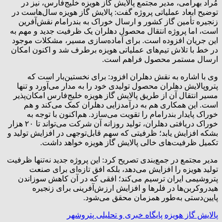
مُراد بهرامی، مدیر مجتمع پالایش گاز هویزه خلیج‌فارس، نیز در
توضیح ابعاد عملیاتی پروژه گفت: پالایش گاز هویزه سال‌هاست در
زنجیره تأمین گاز کشور و ارسال خوراک به بندرامام نقش‌آفرین
است، اما پروژه انتقال محصول دهلران یک ظرفیت جدید و مهم به
این جریان افزوده است. برای آماده‌سازی مسیر، مشکلات موجود
در خط با تلاش تیم‌های عملیاتی هویزه برطرف شد و اکنون امکان
ارسال مستمر محصول فراهم است.
وی با اشاره به نقش دهلران افزود: برای نخستین‌بار است که
پتروپالایش دهلران محصول تولیدی خود را به مدار می‌آورد و تنها
مسیر انتقال آن از طریق پالایش گاز هویزه خلیج‌فارس امکان‌پذیر
است. این همکاری هم به درآمدزایی دهلران کمک می‌کند و هم
خوراک پایدار بندرامام را تقویت می‌سازد. هم‌اکنون با توجه به
خوراک دریافتی دهلران، تولید روزانه آن شرکت می‌تواند تا ۲۰ هزار
بشکه افزایش یابد؛ ظرفیتی که سهم قابل‌توجهی در افزایش تولید و
تکمیل ظرفیت‌های خالی پالایش گاز هویزه خواهد داشت.
مدیر مجتمع در جمع‌بندی تصریح کرد: این پروژه جدید نه‌تنها ظرفیت
تولید هویزه را افزایش می‌دهد، بلکه افق تازه‌ای برای صنعت
پتروشیمی ایران ترسیم می‌کند؛ افقی که در آن کاهش سوزاندن
هیدروکربن‌ها در فلرها و افزایش ارزش‌آفرینی برای زنجیره
پایین‌دستی به‌طور همزمان محقق می‌شود.
پالایش گاز هویزه
پایگاه خبری و تحلیلی پتروشهر