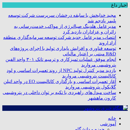
اخبار داغ
مجید خدابخش با سابقه درخشان سرپرست شرکت توسعه
پلیمر پادجم شد
مدیرعامل هلدینگ صباانرژی از مواکب خدمت‌رسانی به
زائران و عزاداران بازدید کرد
انتصاب مدیرعامل جدید شرکت توسعه سرمایه‌گذاری منطقه
آزاد اروند
توسعه فناوری و افزایش پایداری تولید با اجرای پروژه‌های
R&D مبتنی بر اعتبار مالیاتی
انجام موفق عملیات تمیزکاری و ترمیم تانک ۳۰۱ واحد الفین
پتروشیمی مروارید
بازدید مدیر کنترل تولید NPC از روند تعمیرات اساسی و لود
کاتالیست پتروشیمی مروارید
آغاز تعمیرات اساسی و بارگذاری کاتالیست EO در واحد اتیلن
گلایکول پتروشیمی مروارید
ساخت مبدل‌های راهبردی با تکیه بر توان داخلی در پتروشیمی
کارون ماهشهر
خانه
آموزشی
حوزه و دانشگاه