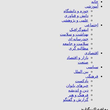
خانه
آموزشی
حوزه و دانشگاه
دانش و فناوری
علمی و پژوهشی
اجتماعی
اینفوگرافیک
بهداشت و سلامت
چندرسانه ای
سلامت و جامعه
مطالبه گری
اقتصادی
بازار و اقتصاد
صنعت
سیاسی
بین الملل
فرهنگی
پادکست
خبرهای بانوان
دین و اندیشه
فرهنگ و هنر
گزارش و گفتگو
بـه اشـتراک بـگذارید