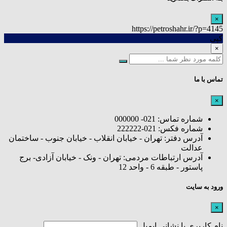
×
https://petroshahr.ir/?p=4145
کپی
×
تماس با ما
×
شماره تماس: 021- 000000
شماره فکس: 021-222222
آدرس دفتر: تهران - خیابان انقلاب - خیابان جنوب - ساختمان
عدالت
آدرس ارتباطات مردمی: تهران - ونک - خیابان آزادی- برج
پاستور - طبقه 6 - واحد 12
ورود به سایت
×
نام کاربری یا نشانی ایمیل