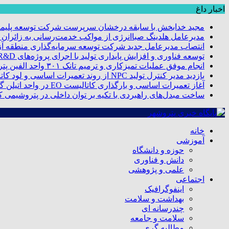
اخبار داغ
مجید خدابخش با سابقه درخشان سرپرست شرکت توسعه پلیمر
مدیرعامل هلدینگ صباانرژی از مواکب خدمت‌رسانی به زائران و 
انتصاب مدیرعامل جدید شرکت توسعه سرمایه‌گذاری منطقه آزا
توسعه فناوری و افزایش پایداری تولید با اجرای پروژه‌های R&D مبتنی بر اعتبار مالیاتی
انجام موفق عملیات تمیزکاری و ترمیم تانک ۳۰۱ واحد الفین پتروشیمی مروارید
بازدید مدیر کنترل تولید NPC از روند تعمیرات اساسی و لود کاتالیست پتروشیمی مروارید
آغاز تعمیرات اساسی و بارگذاری کاتالیست EO در واحد اتیلن گلایکول پتروشیمی مروارید
ساخت مبدل‌های راهبردی با تکیه بر توان داخلی در پتروشیمی 
خانه
آموزشی
حوزه و دانشگاه
دانش و فناوری
علمی و پژوهشی
اجتماعی
اینفوگرافیک
بهداشت و سلامت
چندرسانه ای
سلامت و جامعه
مطالبه گری