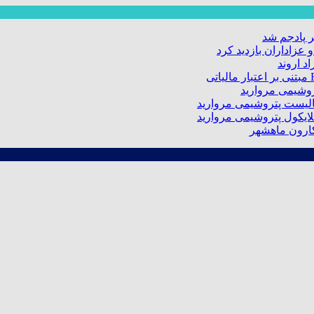
 پادجم شد
عزاداران بازدید کرد
د اروند
کارون ماهشهر