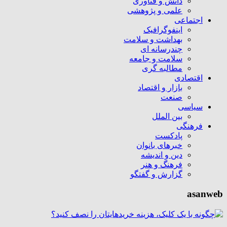
دانش و فناوری
علمی و پژوهشی
اجتماعی
اینفوگرافیک
بهداشت و سلامت
چندرسانه ای
سلامت و جامعه
مطالبه گری
اقتصادی
بازار و اقتصاد
صنعت
سیاسی
بین الملل
فرهنگی
پادکست
خبرهای بانوان
دین و اندیشه
فرهنگ و هنر
گزارش و گفتگو
asanweb