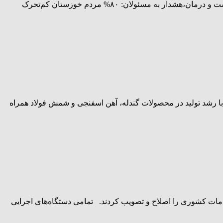
چالش‌ها و برنامه‌های حوزه بهداشت و درمان در استان خوزستان از “پویش نه به تصادف” تا پزشک خانواده؛ خوزستان در مسیر تحول بهداشت و درمان،هشدار به مسئولان: ۸۰% مردم خوزستان کم‌تحرک
 ثبت چند رکورد* 🔹سال ۱۴۰۳ در شرکت معدنی و صنعتی چادرملو با رشد تولید در محصولات گندله، آهن اسفنجی و شمش فولاد همراه
 امروز مجلس جهت رفع ایراد شورای نگهبان تبصره ۳ لایحه اصلاح ماده ۸۷ قانون مدیریت خدمات کشوری را اصلاح و تصویب کردند. تمامی دستگاه‌های اجرایی