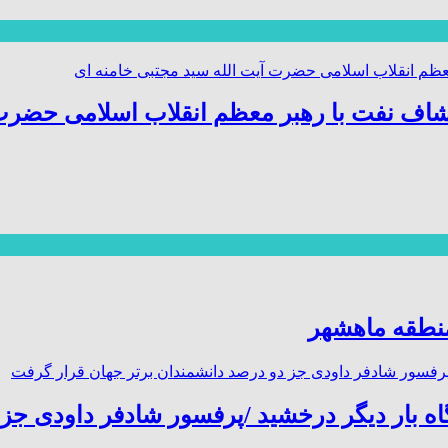
اف نفت با رهبر معظم انقلاب اسلامی حضرت 
منطقه ماهشهر
گاه بار دیگر درخشید /پرفسور شادفر داودی ج