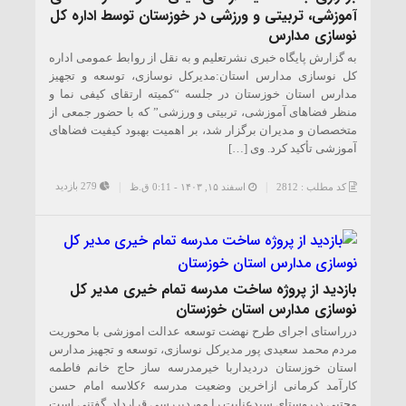
آموزشی، تربیتی و ورزشی در خوزستان توسط اداره کل
نوسازی مدارس
به گزارش پایگاه خبری نشرتعلیم و به نقل از روابط عمومی اداره
کل نوسازی مدارس استان:مدیرکل نوسازی، توسعه و تجهیز
مدارس استان خوزستان در جلسه “کمیته ارتقای کیفی نما و
منظر فضاهای آموزشی، تربیتی و ورزشی” که با حضور جمعی از
متخصصان و مدیران برگزار شد، بر اهمیت بهبود کیفیت فضاهای
آموزشی تأکید کرد. وی […]
279 بازدید
کد مطلب : 2812
اسفند ۱۵, ۱۴۰۳ - 0:11 ق.ظ
بازدید از پروژه ساخت مدرسه تمام خیری مدیر کل
نوسازی مدارس استان خوزستان
درراستای اجرای طرح نهضت توسعه عدالت اموزشی با محوریت
مردم محمد سعیدی پور مدیرکل نوسازی، توسعه و تجهیز مدارس
استان خوزستان دردیداربا خیرمدرسه ساز حاج خانم فاطمه
کارآمد کرمانی ازاخرین وضعیت مدرسه ۶کلاسه امام حسن
مجتبی درروستای سیدعنایت را موردبررسی قرارداد. گفتنی است