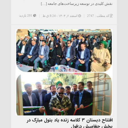
نقش کلیدی در توسعه زیرساخت‌های جامعه […]
291 بازدید
کد مطلب : 2747
اسفند ۶, ۱۴۰۳ - 8:24 ق.ظ
افتتاح دبستان ۳ کلاسه زنده یاد بتول مبارک در
بخش چغامیش دزفول