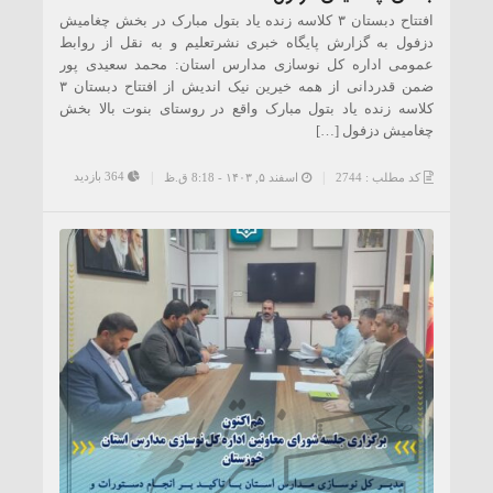
افتتاح دبستان ۳ کلاسه زنده یاد بتول مبارک در بخش چغامیش
دزفول به گزارش پایگاه خبری نشرتعلیم و به نقل از روابط
عمومی اداره کل نوسازی مدارس استان: محمد سعیدی پور
ضمن قدردانی از همه خیرین نیک اندیش از افتتاح دبستان ۳
کلاسه زنده یاد بتول مبارک واقع در روستای بنوت بالا بخش
چغامیش دزفول […]
364 بازدید
کد مطلب : 2744
اسفند ۵, ۱۴۰۳ - 8:18 ق.ظ