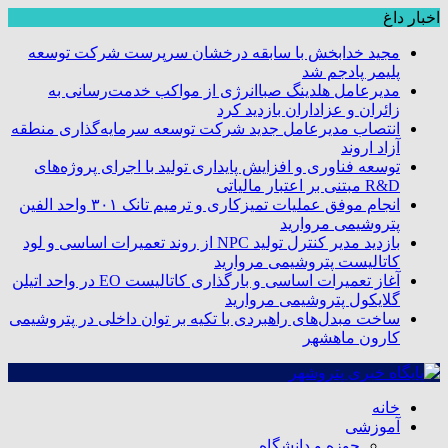
اخبار داغ
مجید خدابخش با سابقه درخشان سرپرست شرکت توسعه
پلیمر پادجم شد
مدیرعامل هلدینگ صباانرژی از مواکب خدمت‌رسانی به
زائران و عزاداران بازدید کرد
انتصاب مدیرعامل جدید شرکت توسعه سرمایه‌گذاری منطقه
آزاد اروند
توسعه فناوری و افزایش پایداری تولید با اجرای پروژه‌های
R&D مبتنی بر اعتبار مالیاتی
انجام موفق عملیات تمیزکاری و ترمیم تانک ۳۰۱ واحد الفین
پتروشیمی مروارید
بازدید مدیر کنترل تولید NPC از روند تعمیرات اساسی و لود
کاتالیست پتروشیمی مروارید
آغاز تعمیرات اساسی و بارگذاری کاتالیست EO در واحد اتیلن
گلایکول پتروشیمی مروارید
ساخت مبدل‌های راهبردی با تکیه بر توان داخلی در پتروشیمی
کارون ماهشهر
خانه
آموزشی
حوزه و دانشگاه