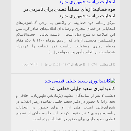
قوه قضائیه: اژه‌ای مطلقاً قصدی برای نامزدی در
انتخابات ریاست‌جمهوری ندارد
مرکز رسانه قوه قضاییه، در واکنش به برخی گمانه‌زنی‌های
انتخاباتی در فضای مجازی و رسانه‌ای اطلاعیه‌ای صادر کرد. متن
این اطلاعیه به شرح ذیل است: باسمه تعالی حجت‌الاسلام
والمسلمین محسنی اژه‌ای که از دهم تیرماه ۱۴۰۰ با حکم مقام
معظم رهبری مسئولیت ریاست قوه قضاییه را عهده‌دار
شده‌است، بر انجام مأموریت محوله در […]
585 بازدید
کد مطلب : 674
خرداد ۶, ۱۴۰۳ - 11:01 ب.ظ
کاندیداتوری سعید جلیلی قطعی شد
دیشب ۴ نفر از نمایندگان مشهد (پژمان‌فر، ظهوریان، اخلاقی و
نخعی‌راد) با حضور در دفتر سعید جلیلی نماینده رهبر انقلاب در
شورای‌عالی امنیت ملی از او برای حضور در انتخابات
ریاست‌جمهوری ۸ تیر دعوت کردند. این جلسه حاکی از تصمیم
قطعی سعید جلیلی برای حضور در انتخابات بوده است.