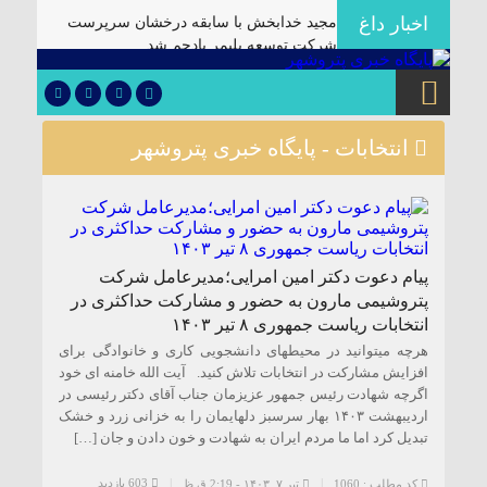
اخبار داغ
مجید خدابخش با سابقه درخشان سرپرست
شرکت توسعه پلیمر پادجم شد
مدیرعامل هلدینگ صباانرژی از مواکب
خدمت‌رسانی به زائران و عزاداران بازدید کرد
انتصاب مدیرعامل جدید شرکت توسعه
انتخابات - پایگاه خبری پتروشهر
سرمایه‌گذاری منطقه آزاد اروند
توسعه فناوری و افزایش پایداری تولید با اجرای
پروژه‌های R&D مبتنی بر اعتبار مالیاتی
انجام موفق عملیات تمیزکاری و ترمیم تانک ۳۰۱
واحد الفین پتروشیمی مروارید
پیام دعوت دکتر امین امرایی؛مدیرعامل شرکت
پتروشیمی مارون به حضور و مشارکت حداکثری در
بازدید مدیر کنترل تولید NPC از روند تعمیرات
انتخابات ریاست جمهوری ۸ تیر ۱۴۰۳
اساسی و لود کاتالیست پتروشیمی مروارید
هرچه میتوانید در محیطهای دانشجویی کاری و خانوادگی برای
آغاز تعمیرات اساسی و بارگذاری کاتالیست EO
افزایش مشارکت در انتخابات تلاش کنید. آیت الله خامنه ای خود
در واحد اتیلن گلایکول پتروشیمی مروارید
اگرچه شهادت رئیس جمهور عزیزمان جناب آقای دکتر رئیسی در
اردیبهشت ۱۴۰۳ بهار سرسبز دلهایمان را به خزانی زرد و خشک
ساخت مبدل‌های راهبردی با تکیه بر توان داخلی
تبدیل کرد اما ما مردم ایران به شهادت و خون دادن و جان […]
در پتروشیمی کارون ماهشهر
603 بازدید
کد مطلب : 1060
تیر ۷, ۱۴۰۳ - 2:19 ق.ظ