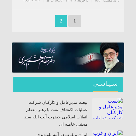
516 بازدید
کد مطلب : 668
خرداد ۶, ۱۴۰۳ - 10:50 ب.ظ
2
1
سـیـاسـی
بیعت مدیرعامل و کارکنان شرکت
عملیات اکتشاف نفت با رهبر معظم
انقلاب اسلامی حضرت آیت الله سید
مجتبی خامنه ای
ایران و غرب در آینه پلوپونزی