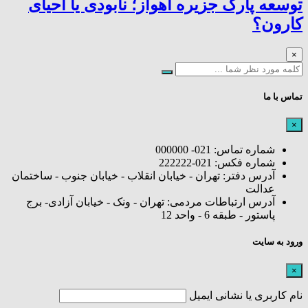
توسعه پارک جزیره اهواز؛ نابودی یا احیای
کارون؟
×
تماس با ما
×
شماره تماس: 021- 000000
شماره فکس: 021-222222
آدرس دفتر: تهران - خیابان انقلاب - خیابان جنوب - ساختمان
عدالت
آدرس ارتباطات مردمی: تهران - ونک - خیابان آزادی- برج
پاستور - طبقه 6 - واحد 12
ورود به سایت
×
نام کاربری یا نشانی ایمیل