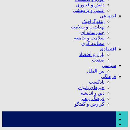
دانش و فناوری
علمی و پژوهشی
اجتماعی
اینفوگرافیک
بهداشت و سلامت
چندرسانه ای
سلامت و جامعه
مطالبه گری
اقتصادی
بازار و اقتصاد
صنعت
سیاسی
بین الملل
فرهنگی
پادکست
خبرهای بانوان
دین و اندیشه
فرهنگ و هنر
گزارش و گفتگو