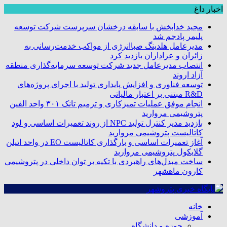
اخبار داغ
مجید خدابخش با سابقه درخشان سرپرست شرکت توسعه
پلیمر پادجم شد
مدیرعامل هلدینگ صباانرژی از مواکب خدمت‌رسانی به
زائران و عزاداران بازدید کرد
انتصاب مدیرعامل جدید شرکت توسعه سرمایه‌گذاری منطقه
آزاد اروند
توسعه فناوری و افزایش پایداری تولید با اجرای پروژه‌های
R&D مبتنی بر اعتبار مالیاتی
انجام موفق عملیات تمیزکاری و ترمیم تانک ۳۰۱ واحد الفین
پتروشیمی مروارید
بازدید مدیر کنترل تولید NPC از روند تعمیرات اساسی و لود
کاتالیست پتروشیمی مروارید
آغاز تعمیرات اساسی و بارگذاری کاتالیست EO در واحد اتیلن
گلایکول پتروشیمی مروارید
ساخت مبدل‌های راهبردی با تکیه بر توان داخلی در پتروشیمی
کارون ماهشهر
خانه
آموزشی
حوزه و دانشگاه