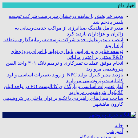
اخبار داغ
مجید خدابخش با سابقه درخشان سرپرست شرکت توسعه
پلیمر پادجم شد
مدیرعامل هلدینگ صباانرژی از مواکب خدمت‌رسانی به
زائران و عزاداران بازدید کرد
انتصاب مدیرعامل جدید شرکت توسعه سرمایه‌گذاری منطقه
آزاد اروند
توسعه فناوری و افزایش پایداری تولید با اجرای پروژه‌های
R&D مبتنی بر اعتبار مالیاتی
انجام موفق عملیات تمیزکاری و ترمیم تانک ۳۰۱ واحد الفین
پتروشیمی مروارید
بازدید مدیر کنترل تولید NPC از روند تعمیرات اساسی و لود
کاتالیست پتروشیمی مروارید
آغاز تعمیرات اساسی و بارگذاری کاتالیست EO در واحد اتیلن
گلایکول پتروشیمی مروارید
ساخت مبدل‌های راهبردی با تکیه بر توان داخلی در پتروشیمی
کارون ماهشهر
خانه
آموزشی
حوزه و دانشگاه