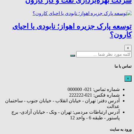
شرکت بهره‌برداری نفت و گاز کارون
توسعه پارک جزیره اهواز؛ نابودی یا احیای
کارون؟
×
تماس با ما
×
شماره تماس: 021- 000000
شماره فکس: 021-222222
آدرس دفتر: تهران - خیابان انقلاب - خیابان جنوب - ساختمان
عدالت
آدرس ارتباطات مردمی: تهران - ونک - خیابان آزادی- برج
پاستور - طبقه 6 - واحد 12
ورود به سایت