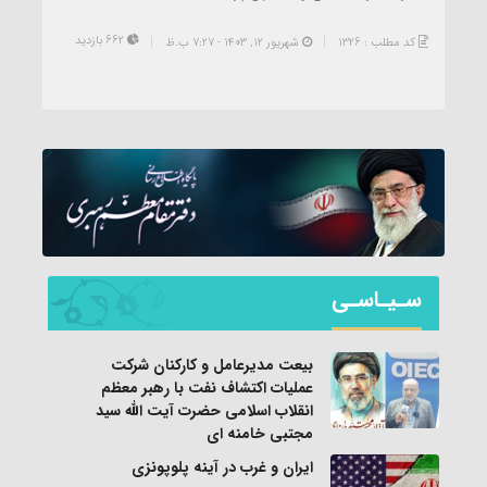
662 بازدید
کد مطلب : 1326
شهریور ۱۲, ۱۴۰۳ - 7:27 ب.ظ
سـیـاسـی
بیعت مدیرعامل و کارکنان شرکت
عملیات اکتشاف نفت با رهبر معظم
انقلاب اسلامی حضرت آیت الله سید
مجتبی خامنه ای
ایران و غرب در آینه پلوپونزی