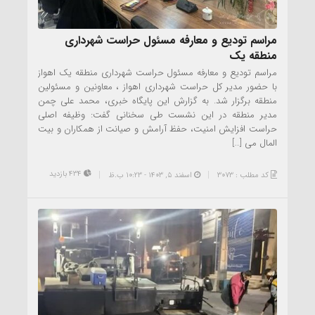
مراسم تودیع و معارفه مسئول حراست شهرداری
منطقه یک
مراسم تودیع و معارفه مسئول حراست شهرداری منطقه یک اهواز
با حضور مدیر کل حراست شهرداری اهواز ، معاونین و مسئولین
منطقه برگزار شد. به گزارش این پایگاه خبری، محمد علی چمن
مدیر منطقه در این نشست طی سخنانی گفت: وظیفه اصلی
حراست افزایش امنیت، حفظ آرامش و صیانت از همکاران و بیت
المال می […]
434 بازدید
کد مطلب : 3073
اسفند ۵, ۱۴۰۳ - 10:23 ب.ظ