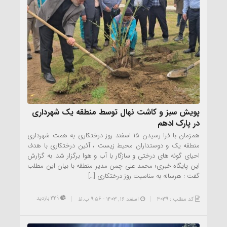
پویش سبز و کاشت نهال توسط منطقه یک شهرداری
در پارک ادهم
همزمان با فرا رسیدن ۱۵ اسفند روز درختکاری به همت شهرداری
منطقه یک و دوستداران محیط زیست ، آئین درختکاری با هدف
احیای گونه های درختی و سازگار با آب و هوا برگزار شد. به گزارش
این پایگاه خبری؛ محمد علی چمن مدیر منطقه با بیان این مطلب
گفت : هرساله به مناسبت روز درختکاری […]
329 بازدید
کد مطلب : 3039
اسفند ۱۶, ۱۴۰۳ - 9:56 ب.ظ