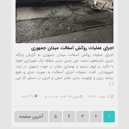
اجرای عملیات روکش آسفالت میدان جمهوری
اجرای عملیات روکش آسفالت میدان جمهوری به گزارش پایگاه
خبری نشرتعلیم محمد علی چمن مدیر منطقه یک شهرداری اهواز
با تاکید بر لزوم ترمیم و بهسازی معابر در جهت تسهیل در تردد
شهروندان، گفت: عملیات اجرای آسفالت به صورت جدی و طبق
برنامه ریزی و اولویت بندی معابر اصلی و فرعی در دستور کار این
[…]
318 بازدید
کد مطلب : 2668
بهمن ۳۰, ۱۴۰۳ - 11:00 ب.ظ
1
2
3
4
5
آخرین صفحه