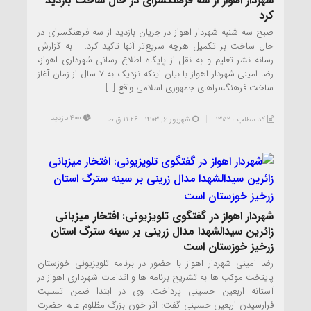
شهردار اهواز از سه فرهنگسرای در حال ساخت بازدید
کرد
صبح سه شنبه شهردار اهواز در جریان بازدید از سه فرهنگسرای در
حال ساخت بر تکمیل هرچه سریع‌تر آنها تاکید کرد. به گزارش
رسانه نشر تعلیم و به نقل از پایگاه اطلاع رسانی شهرداری اهواز،
رضا امینی شهردار اهواز با بیان اینکه نزدیک به ۷ سال از زمان آغاز
ساخت فرهنگسراهای جمهوری اسلامی واقع […]
400 بازدید
کد مطلب : 1352
شهریور ۶, ۱۴۰۳ - 11:26 ق.ظ
شهردار اهواز در گفتگوی تلویزیونی: افتخار میزبانی
زائرین سیدالشهدا مدال زرینی بر سینه سترگ استان
زرخیز خوزستان است
رضا امینی شهردار اهواز با حضور در برنامه تلویزیونی خوزستان
پایتخت موکب ها به تشریح برنامه ها و اقدامات شهرداری اهواز در
آستانه اربعین حسینی پرداخت. وی در ابتدا ضمن تسلیت
فرارسیدن اربعین حسینی گفت: اثر خون بزرگ مظلوم عالم حضرت