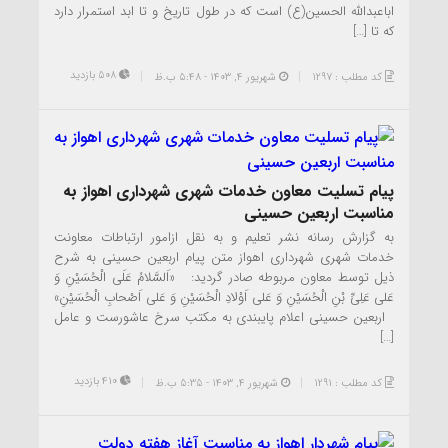
اباعبدالله الحسین(ع) است که در طول تاریخ و تا ابد استمرار دارد
که تا […]
508 بازدید
کد مطلب : 1297
شهریور ۴, ۱۴۰۳ - 5:48 ب.ظ
پیام تسلیت معاون خدمات شهری شهرداری اهواز به
مناسبت اربعین حسینی
به گزارش رسانه نشر تعلیم و به نقل ازامور ارتباطات معاونت
خدمات شهری شهرداری اهواز متن پیام اربعین حسینی به شرح
ذیل توسط معاون مربوطه صادر گردید: «اَلسَّلامُ عَلَى الْحُسَیْنِ وَ
عَلى عَلِىِّ بْنِ الْحُسَیْنِ وَ عَلى اَوْلادِ الْحُسَیْنِ وَ عَلى اَصْحابِ الْحُسَیْنِ»
اربعین حسینی اعلام پایبندی به مکتب سرخ عاشورست و عامل
[…]
410 بازدید
کد مطلب : 1291
شهریور ۴, ۱۴۰۳ - 5:35 ب.ظ