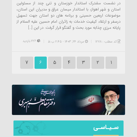
در نشست مشترک استاندار خوزستان و تنی چند از مسئولین
استان و شهر اهواز، با استاندار میسان عراق و مدیران این استان،
موضوعات اربعین حسینی و برنامه های دو استان جهت تسهیل
درسفر و ارتقاء کیفیت خدمات به زائران امام حسین علیه السلام از
پایانه مرزی چذابه مورد بحث و گفتگو قرار گرفت. در این […]
226 بازدید
کد مطلب : 1278
مرداد ۲۴, ۱۴۰۳ - 2:45 ب.ظ
7
6
5
4
3
2
1
سـیـاسـی