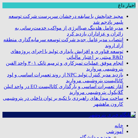
اخبار داغ
مجید خدابخش با سابقه درخشان سرپرست شرکت توسعه
پلیمر پادجم شد
مدیرعامل هلدینگ صباانرژی از مواکب خدمت‌رسانی به
زائران و عزاداران بازدید کرد
انتصاب مدیرعامل جدید شرکت توسعه سرمایه‌گذاری منطقه
آزاد اروند
توسعه فناوری و افزایش پایداری تولید با اجرای پروژه‌های
R&D مبتنی بر اعتبار مالیاتی
انجام موفق عملیات تمیزکاری و ترمیم تانک ۳۰۱ واحد الفین
پتروشیمی مروارید
بازدید مدیر کنترل تولید NPC از روند تعمیرات اساسی و لود
کاتالیست پتروشیمی مروارید
آغاز تعمیرات اساسی و بارگذاری کاتالیست EO در واحد اتیلن
گلایکول پتروشیمی مروارید
ساخت مبدل‌های راهبردی با تکیه بر توان داخلی در پتروشیمی
کارون ماهشهر
خانه
آموزشی
حوزه و دانشگاه