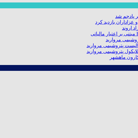
 پادجم شد
عزاداران بازدید کرد
د اروند
کارون ماهشهر