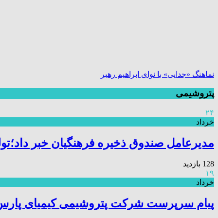
نماهنگ «جدایی» با نوای ابراهیم رهبر
پتروشیمی
۲۴
خرداد
مدیرعامل صندوق ذخیره فرهنگیان خبر داد؛تول
128 بازدید
۱۹
خرداد
پیام سرپرست شرکت پتروشیمی کیمیای پارس خا