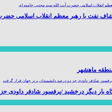
اف نفت با رهبر معظم انقلاب اسلامی حضرت 
منطقه ماهشهر
گاه بار دیگر درخشید /پرفسور شادفر داودی ج