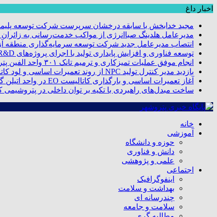
اخبار داغ
مجید خدابخش با سابقه درخشان سرپرست شرکت توسعه پلیمر
مدیرعامل هلدینگ صباانرژی از مواکب خدمت‌رسانی به زائران و 
انتصاب مدیرعامل جدید شرکت توسعه سرمایه‌گذاری منطقه آزا
توسعه فناوری و افزایش پایداری تولید با اجرای پروژه‌های R&D مبتنی بر اعتبار مالیاتی
انجام موفق عملیات تمیزکاری و ترمیم تانک ۳۰۱ واحد الفین پتروشیمی مروارید
بازدید مدیر کنترل تولید NPC از روند تعمیرات اساسی و لود کاتالیست پتروشیمی مروارید
آغاز تعمیرات اساسی و بارگذاری کاتالیست EO در واحد اتیلن گلایکول پتروشیمی مروارید
ساخت مبدل‌های راهبردی با تکیه بر توان داخلی در پتروشیمی 
خانه
آموزشی
حوزه و دانشگاه
دانش و فناوری
علمی و پژوهشی
اجتماعی
اینفوگرافیک
بهداشت و سلامت
چندرسانه ای
سلامت و جامعه
مطالبه گری