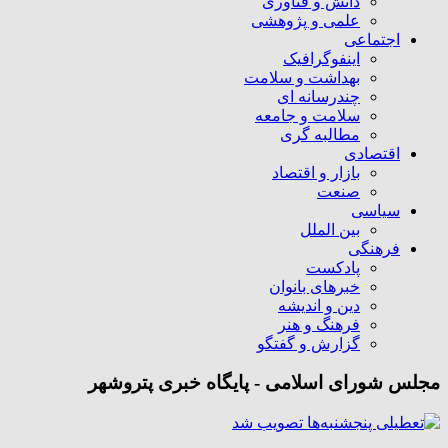
دانش و فناوری
علمی و پژوهشی
اجتماعی
اینفوگرافیک
بهداشت و سلامت
چندرسانه ای
سلامت و جامعه
مطالبه گری
اقتصادی
بازار و اقتصاد
صنعت
سیاسی
بین الملل
فرهنگی
پادکست
خبرهای بانوان
دین و اندیشه
فرهنگ و هنر
گزارش و گفتگو
مجلس شورای اسلامی - پایگاه خبری پتروشهر