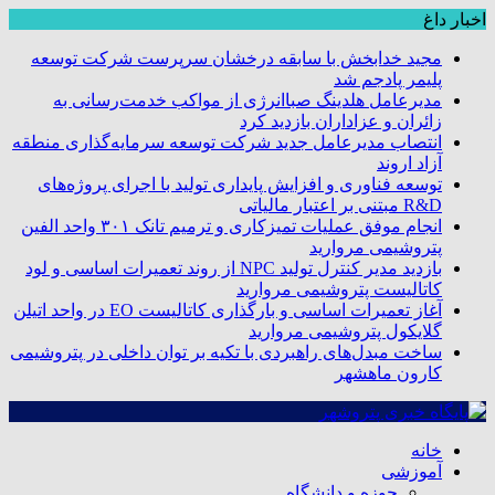
اخبار داغ
مجید خدابخش با سابقه درخشان سرپرست شرکت توسعه
پلیمر پادجم شد
مدیرعامل هلدینگ صباانرژی از مواکب خدمت‌رسانی به
زائران و عزاداران بازدید کرد
انتصاب مدیرعامل جدید شرکت توسعه سرمایه‌گذاری منطقه
آزاد اروند
توسعه فناوری و افزایش پایداری تولید با اجرای پروژه‌های
R&D مبتنی بر اعتبار مالیاتی
انجام موفق عملیات تمیزکاری و ترمیم تانک ۳۰۱ واحد الفین
پتروشیمی مروارید
بازدید مدیر کنترل تولید NPC از روند تعمیرات اساسی و لود
کاتالیست پتروشیمی مروارید
آغاز تعمیرات اساسی و بارگذاری کاتالیست EO در واحد اتیلن
گلایکول پتروشیمی مروارید
ساخت مبدل‌های راهبردی با تکیه بر توان داخلی در پتروشیمی
کارون ماهشهر
خانه
آموزشی
حوزه و دانشگاه