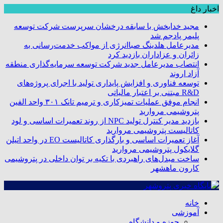
اخبار داغ
مجید خدابخش با سابقه درخشان سرپرست شرکت توسعه
پلیمر پادجم شد
مدیرعامل هلدینگ صباانرژی از مواکب خدمت‌رسانی به
زائران و عزاداران بازدید کرد
انتصاب مدیرعامل جدید شرکت توسعه سرمایه‌گذاری منطقه
آزاد اروند
توسعه فناوری و افزایش پایداری تولید با اجرای پروژه‌های
R&D مبتنی بر اعتبار مالیاتی
انجام موفق عملیات تمیزکاری و ترمیم تانک ۳۰۱ واحد الفین
پتروشیمی مروارید
بازدید مدیر کنترل تولید NPC از روند تعمیرات اساسی و لود
کاتالیست پتروشیمی مروارید
آغاز تعمیرات اساسی و بارگذاری کاتالیست EO در واحد اتیلن
گلایکول پتروشیمی مروارید
ساخت مبدل‌های راهبردی با تکیه بر توان داخلی در پتروشیمی
کارون ماهشهر
خانه
آموزشی
حوزه و دانشگاه