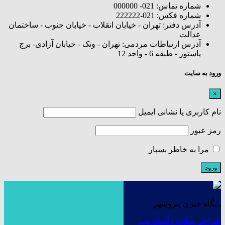
شماره تماس: 021- 000000
شماره فکس: 021-222222
آدرس دفتر: تهران - خیابان انقلاب - خیابان جنوب - ساختمان
عدالت
آدرس ارتباطات مردمی: تهران - ونک - خیابان آزادی- برج
پاستور - طبقه 6 - واحد 12
ورود به سایت
×
نام کاربری یا نشانی ایمیل
رمز عبور
مرا به خاطر بسپار
پایگاه خبری پتروشهر
طراحی سایت : آسان وب