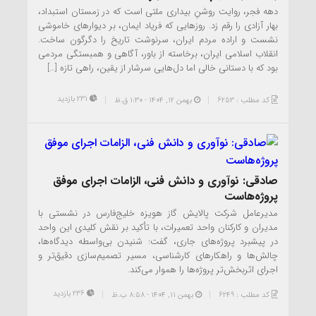
دهه فجر، روایت روشنِ بیداری ملتی است که در زمستان استبداد،
بهار آزادی را رقم زد. روزهایی که فریاد ایمان، بر دیوارهای خاموشی
نشست و اراده مردم ایران، سرنوشت تاریخ را دگرگون ساخت.
انقلاب اسلامی ایران، برخاسته از باور، آگاهی و همبستگی مردمی
بود که با دستانی خالی اما دل‌هایی سرشار از یقین، راهی تازه […]
231 بازدید
کد مطلب : 6253
بهمن ۱۲, ۱۴۰۴ - 1:30 ق.ظ
صادقی: نوآوری و دانش فنی، الزامات اجرای موفق
پروژه‌هاست
مدیرعامل شرکت پالایش گاز هویزه خلیج‌فارس در نشستی با
مدیران و کارکنان واحد تعمیرات، با تأکید بر نقش کلیدی این واحد
در پیشبرد پروژه‌های جاری، گفت: شنیدن بی‌واسطه دیدگاه‌ها،
چالش‌ها و راهکارهای کارشناسی، مسیر تصمیم‌سازی دقیق‌تر و
اجرای اثربخش‌تر پروژه‌ها را هموار می‌کند.
236 بازدید
کد مطلب : 6249
بهمن ۱۱, ۱۴۰۴ - 8:58 ب.ظ