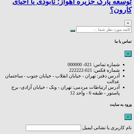
توسعه پارک جزیره اهواز؛ نابودی یا احیای
کارون؟
×
تماس با ما
×
شماره تماس: 021- 000000
شماره فکس: 021-222222
آدرس دفتر: تهران - خیابان انقلاب - خیابان جنوب - ساختمان
عدالت
آدرس ارتباطات مردمی: تهران - ونک - خیابان آزادی- برج
پاستور - طبقه 6 - واحد 12
ورود به سایت
×
نام کاربری یا نشانی ایمیل