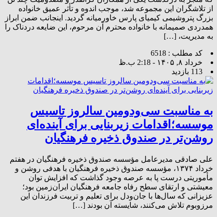
از تلاشگران این مجموعه شد، موجب اندوه و تأثر عمیق خانواده
بزرگ پتروشیمی کیمیای پارس خاورمیانه گردید. اینجانب ضمن ابراز
همدردی صمیمانه با خانواده محترم آن مرحوم، این ضایعه دردناک را
به مدیریت، […]
کد مطلب : 6518
خرداد ۸, ۱۴۰۵ - 2:18 ب.ظ
113 بازدید
به مناسبت سی‌ودومین سالروز تاسیس
موسسه؛اقدامات زیربنایی برای آینده‌ای
روشن‌تر در صندوق ذخیره فرهنگیان
علی صادقی مدیرعامل مؤسسه صندوق ذخیره فرهنگیان در هفتم
خرداد ۱۳۷۴، مؤسسه صندوق ذخیره فرهنگیان با هدفی روشن و
مأموریتی درست پا به عرصه وجود گذاشت که افزایش توان
معیشتی و ارتقای سطح رفاه جامعه فرهنگیان ایران‌زمین بود؛
عزیزانی که سال‌ها با جان‌و‌دل برای تعلیم و تربیت فرزندان این
مرزوبوم تلاش می‌کنند، شایسته آن بودند […]