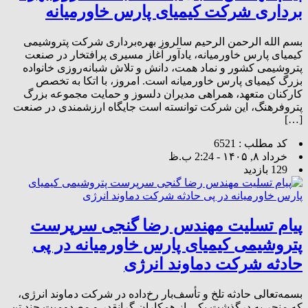
برداری شرکت کیمیای پارس خاورمیانه
بسم الله الرحمن الرحیم سالروز بهره‌برداری شرکت پتروشیمی
کیمیای پارس خاورمیانه، یادآور آغاز مسیری پرافتخار در صنعت
پتروشیمی کشور و نماد همت، دانش و تلاش شبانه‌روزی خانواده
بزرگ کیمیای پارس خاورمیانه است. امروز، با اتکا به تخصص
کارکنان متعهد، همراهی مدیران دلسوز و حمایت مجموعه بزرگ
پتروفرهنگ، این شرکت توانسته است جایگاه ارزشمندی در صنعت
[…]
کد مطلب : 6521
خرداد ۸, ۱۴۰۵ - 2:24 ب.ظ
129 بازدید
پیام تسلیت مهندس رضا گنجی سرپرست
پتروشیمی کیمیای پارس خاورمیانه در پی
حادثه شرکت دماوند انرژی
بسمه‌تعالی حادثه تلخ و تأسف‌بار رخ‌داده در شرکت دماوند انرژی،
که منجر به درگذشت یکی از همکاران گرانقدر و مصدومیت چند تن