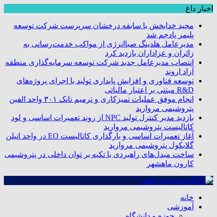
اخبار داغ
مجید خدابخش با سابقه درخشان سرپرست شرکت توسعه
پلیمر پادجم شد
مدیرعامل هلدینگ صباانرژی از مواکب خدمت‌رسانی به
زائران و عزاداران بازدید کرد
انتصاب مدیرعامل جدید شرکت توسعه سرمایه‌گذاری منطقه
آزاد اروند
توسعه فناوری و افزایش پایداری تولید با اجرای پروژه‌های
R&D مبتنی بر اعتبار مالیاتی
انجام موفق عملیات تمیزکاری و ترمیم تانک ۳۰۱ واحد الفین
پتروشیمی مروارید
بازدید مدیر کنترل تولید NPC از روند تعمیرات اساسی و لود
کاتالیست پتروشیمی مروارید
آغاز تعمیرات اساسی و بارگذاری کاتالیست EO در واحد اتیلن
گلایکول پتروشیمی مروارید
ساخت مبدل‌های راهبردی با تکیه بر توان داخلی در پتروشیمی
کارون ماهشهر
خانه
آموزشی
حوزه و دانشگاه