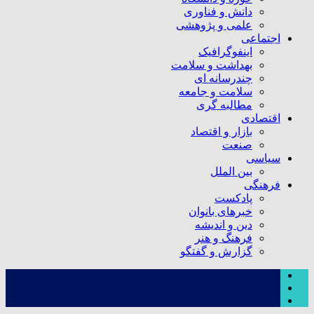
دانش و فناوری
علمی و پژوهشی
اجتماعی
اینفوگرافیک
بهداشت و سلامت
چندرسانه ای
سلامت و جامعه
مطالبه گری
اقتصادی
بازار و اقتصاد
صنعت
سیاسی
بین الملل
فرهنگی
پادکست
خبرهای بانوان
دین و اندیشه
فرهنگ و هنر
گزارش و گفتگو