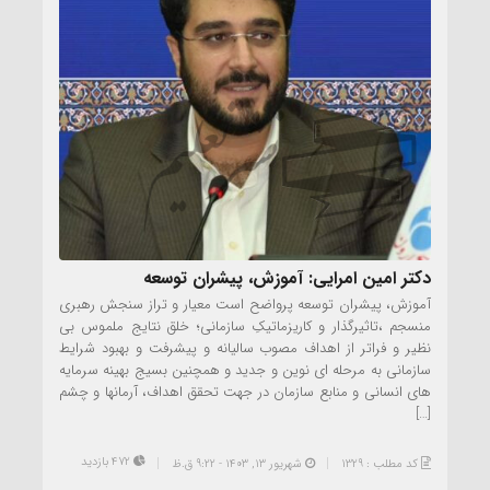
دکتر امین امرایی: آموزش، پیشران توسعه
آموزش، پیشران توسعه پرواضح است معیار و تراز سنجش رهبری
منسجم ،تاثیرگذار و کاریزماتیکِ سازمانی؛ خلق نتایج ملموس بی
نظیر و فراتر از اهداف مصوب سالیانه و پیشرفت و بهبود شرایط
سازمانی به مرحله ای نوین و جدید و همچنین بسیج بهینه سرمایه
های انسانی و منابع سازمان در جهت تحقق اهداف، آرمانها و چشم
[…]
472 بازدید
کد مطلب : 1329
شهریور ۱۳, ۱۴۰۳ - 9:22 ق.ظ