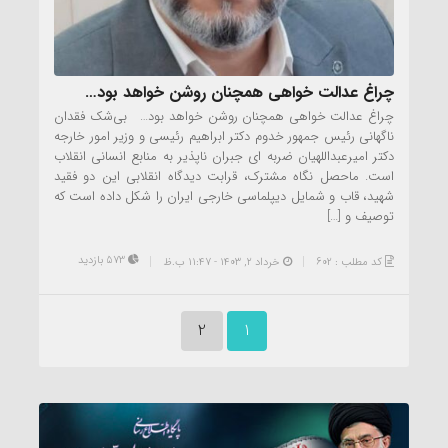
چراغ عدالت خواهی همچنان روشن خواهد بود…
چراغ عدالت خواهی همچنان روشن خواهد بود… بی‌شک فقدان
ناگهانی رئیس جمهور خدوم دکتر ابراهیم رئیسی و وزیر امور خارجه
دکتر امیرعبداللهیان ضربه ای جبران ناپذیر به منابع انسانی انقلاب
است. ماحصل نگاه مشترک، قرابت دیدگاه انقلابی این دو فقید
شهید، قاب و شمایل دیپلماسی خارجی ایران را شکل داده است که
توصیف و […]
573 بازدید
کد مطلب : 602
خرداد ۲, ۱۴۰۳ - 11:47 ب.ظ
2
1