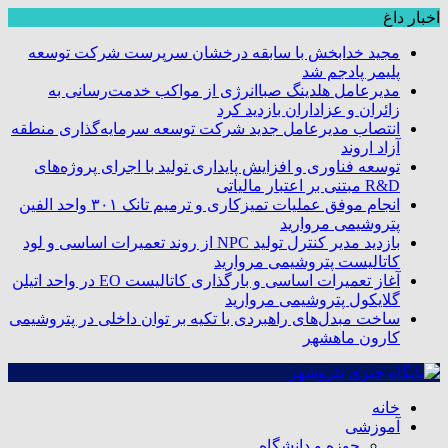
اخبار داغ
مجید خدابخش با سابقه درخشان سرپرست شرکت توسعه
پلیمر پادجم شد
مدیرعامل هلدینگ صباانرژی از مواکب خدمت‌رسانی به
زائران و عزاداران بازدید کرد
انتصاب مدیرعامل جدید شرکت توسعه سرمایه‌گذاری منطقه
آزاد اروند
توسعه فناوری و افزایش پایداری تولید با اجرای پروژه‌های
R&D مبتنی بر اعتبار مالیاتی
انجام موفق عملیات تمیزکاری و ترمیم تانک ۳۰۱ واحد الفین
پتروشیمی مروارید
بازدید مدیر کنترل تولید NPC از روند تعمیرات اساسی و لود
کاتالیست پتروشیمی مروارید
آغاز تعمیرات اساسی و بارگذاری کاتالیست EO در واحد اتیلن
گلایکول پتروشیمی مروارید
ساخت مبدل‌های راهبردی با تکیه بر توان داخلی در پتروشیمی
کارون ماهشهر
خانه
آموزشی
حوزه و دانشگاه