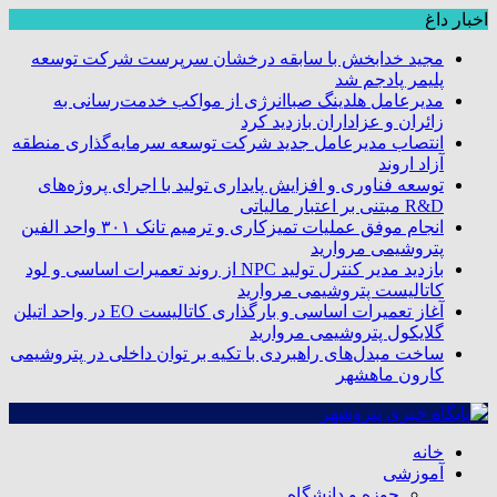
اخبار داغ
مجید خدابخش با سابقه درخشان سرپرست شرکت توسعه
پلیمر پادجم شد
مدیرعامل هلدینگ صباانرژی از مواکب خدمت‌رسانی به
زائران و عزاداران بازدید کرد
انتصاب مدیرعامل جدید شرکت توسعه سرمایه‌گذاری منطقه
آزاد اروند
توسعه فناوری و افزایش پایداری تولید با اجرای پروژه‌های
R&D مبتنی بر اعتبار مالیاتی
انجام موفق عملیات تمیزکاری و ترمیم تانک ۳۰۱ واحد الفین
پتروشیمی مروارید
بازدید مدیر کنترل تولید NPC از روند تعمیرات اساسی و لود
کاتالیست پتروشیمی مروارید
آغاز تعمیرات اساسی و بارگذاری کاتالیست EO در واحد اتیلن
گلایکول پتروشیمی مروارید
ساخت مبدل‌های راهبردی با تکیه بر توان داخلی در پتروشیمی
کارون ماهشهر
خانه
آموزشی
حوزه و دانشگاه