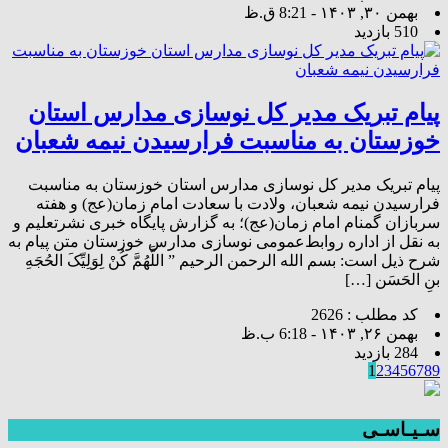
بهمن ۳۰, ۱۴۰۳ - 8:21 ق.ظ
510 بازدید
پیام تبریک مدیر کل نوسازی مدارس استان
خوزستان به مناسبت فرارسیدن نیمه شعبان
پیام تبریک مدیر کل نوسازی مدارس استان خوزستان به مناسبت
فرارسیدن نیمه شعبان، ولادت با سعادت امام زمان(عج) و هفته
سربازان گمنام امام زمان(عج)؛ به گزارش پایگاه خبری نشرتعلیم و
به نقل از اداره روابط‌عمومی نوسازی مدارس خوزستان متن پیام به
شرح ذیل است: بسم‌ الله الرحمن الرحیم‏ ” اللَّهُمَّ کُنْ لِوَلِیِّکَ الحُجَهِ
بنِ الحَسَن […]
کد مطلب : 2626
بهمن ۲۶, ۱۴۰۳ - 6:18 ب.ظ
284 بازدید
1
2
3
4
5
6
7
8
9
سـیـاسـی