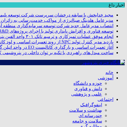
اخبار داغ
مجید خدابخش با سابقه درخشان سرپرست شرکت توسعه پلیمر
مدیرعامل هلدینگ صباانرژی از مواکب خدمت‌رسانی به زائران و 
انتصاب مدیرعامل جدید شرکت توسعه سرمایه‌گذاری منطقه آزا
توسعه فناوری و افزایش پایداری تولید با اجرای پروژه‌های R&D مبتنی بر اعتبار مالیاتی
انجام موفق عملیات تمیزکاری و ترمیم تانک ۳۰۱ واحد الفین پتروشیمی مروارید
بازدید مدیر کنترل تولید NPC از روند تعمیرات اساسی و لود کاتالیست پتروشیمی مروارید
آغاز تعمیرات اساسی و بارگذاری کاتالیست EO در واحد اتیلن گلایکول پتروشیمی مروارید
ساخت مبدل‌های راهبردی با تکیه بر توان داخلی در پتروشیمی 
خانه
آموزشی
حوزه و دانشگاه
دانش و فناوری
علمی و پژوهشی
اجتماعی
اینفوگرافیک
بهداشت و سلامت
چندرسانه ای
سلامت و جامعه
مطالبه گری