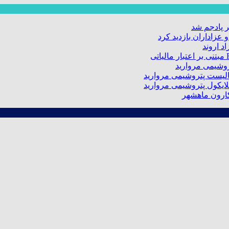
 پادجم شد
عزاداران بازدید کرد
د اروند
کارون ماهشهر