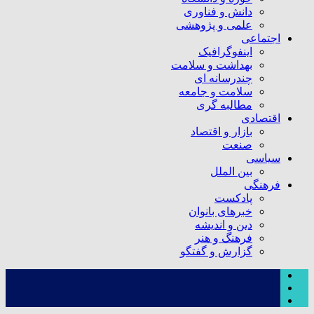
دانش و فناوری
علمی و پژوهشی
اجتماعی
اینفوگرافیک
بهداشت و سلامت
چندرسانه ای
سلامت و جامعه
مطالبه گری
اقتصادی
بازار و اقتصاد
صنعت
سیاسی
بین الملل
فرهنگی
پادکست
خبرهای بانوان
دین و اندیشه
فرهنگ و هنر
گزارش و گفتگو