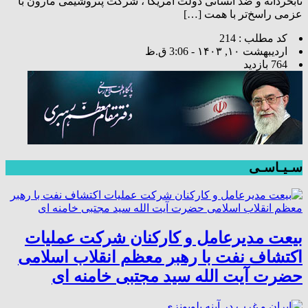
نابخردانه و ضد انسانی دولت امریکا ، شرکت پتروشیمی مارون با
عزمی راسخ‌تر با همت […]
کد مطلب : 214
اردیبهشت ۱۰, ۱۴۰۳ - 3:06 ق.ظ
764 بازدید
سـیـاسـی
بیعت مدیرعامل و کارکنان شرکت عملیات
اکتشاف نفت با رهبر معظم انقلاب اسلامی
حضرت آیت الله سید مجتبی خامنه ای