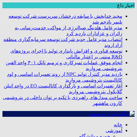
اخبار داغ
مجید خدابخش با سابقه درخشان سرپرست شرکت توسعه
پلیمر پادجم شد
مدیرعامل هلدینگ صباانرژی از مواکب خدمت‌رسانی به
زائران و عزاداران بازدید کرد
انتصاب مدیرعامل جدید شرکت توسعه سرمایه‌گذاری منطقه
آزاد اروند
توسعه فناوری و افزایش پایداری تولید با اجرای پروژه‌های
R&D مبتنی بر اعتبار مالیاتی
انجام موفق عملیات تمیزکاری و ترمیم تانک ۳۰۱ واحد الفین
پتروشیمی مروارید
بازدید مدیر کنترل تولید NPC از روند تعمیرات اساسی و لود
کاتالیست پتروشیمی مروارید
آغاز تعمیرات اساسی و بارگذاری کاتالیست EO در واحد اتیلن
گلایکول پتروشیمی مروارید
ساخت مبدل‌های راهبردی با تکیه بر توان داخلی در پتروشیمی
کارون ماهشهر
خانه
آموزشی
حوزه و دانشگاه