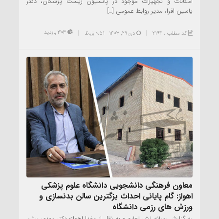
امکانات و تجهیزات موجود در پانسیون زیست پزشکان، دکتر
یاسین افرا، مدیر روابط عمومی […]
303 بازدید
کد مطلب : 2194
دی ۲۹, ۱۴۰۳ - 0:51 ق.ظ
معاون فرهنگی دانشجویی دانشگاه علوم پزشکی
اهواز: گام پایانی احداث بزگترین سالن بدنسازی و
ورزش های رزمی دانشگاه
به گزارش رسانه نشر تعلیم و به نقل از مفدا اهواز؛ دکتر مهدی بیژن