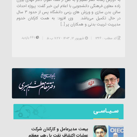
زاده معاون فرهنگی دانشجویی با اعلام این خبر گفت: پروژه احداث
سالن بدن سازی و ورزش های رزمی دانشگاه پس از حدود ۳ سال
در حال تکمیل می‌باشد. وی افزود: به همت کارکنان خدوم
مدیریت تربیت بدنی و همکاران پر […]
661 بازدید
کد مطلب : 1326
شهریور ۱۲, ۱۴۰۳ - 7:27 ب.ظ
سـیـاسـی
بیعت مدیرعامل و کارکنان شرکت
عملیات اکتشاف نفت با رهبر معظم