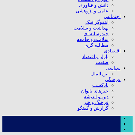
دانش و فناوری
علمی و پژوهشی
اجتماعی
اینفوگرافیک
بهداشت و سلامت
چندرسانه ای
سلامت و جامعه
مطالبه گری
اقتصادی
بازار و اقتصاد
صنعت
سیاسی
بین الملل
فرهنگی
پادکست
خبرهای بانوان
دین و اندیشه
فرهنگ و هنر
گزارش و گفتگو