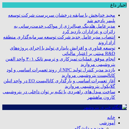
اخبار داغ
مجید خدابخش با سابقه درخشان سرپرست شرکت توسعه
پلیمر پادجم شد
مدیرعامل هلدینگ صباانرژی از مواکب خدمت‌رسانی به
زائران و عزاداران بازدید کرد
انتصاب مدیرعامل جدید شرکت توسعه سرمایه‌گذاری منطقه
آزاد اروند
توسعه فناوری و افزایش پایداری تولید با اجرای پروژه‌های
R&D مبتنی بر اعتبار مالیاتی
انجام موفق عملیات تمیزکاری و ترمیم تانک ۳۰۱ واحد الفین
پتروشیمی مروارید
بازدید مدیر کنترل تولید NPC از روند تعمیرات اساسی و لود
کاتالیست پتروشیمی مروارید
آغاز تعمیرات اساسی و بارگذاری کاتالیست EO در واحد اتیلن
گلایکول پتروشیمی مروارید
ساخت مبدل‌های راهبردی با تکیه بر توان داخلی در پتروشیمی
کارون ماهشهر
خانه
آموزشی
حوزه و دانشگاه