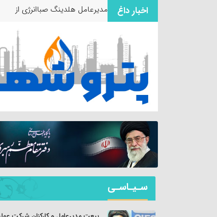
مدیرعامل هلدینگ صباانرژی از مو
اخبار داغ
سـیـاسـی
بیعت مدیرعامل و کارکنان شرکت عملی