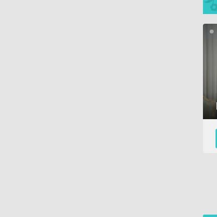
تندیس جه
نماهنگ «جدایی» با نوای ابراهیم رهبر