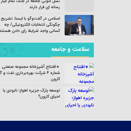
نسل کنونی جامعه در جنگ تمام عیار
رسانه ای قرار دارند
اسلامی در گفت‌وگو با ایسنا: تشریح
چگونگی انتخابات الکترونیکی/ چه
کسانی واجد شرایط رای دادن هستند
سلامت و جامعه
🔸افتتاح آشپزخانه مجموعه صنعتی
شماره ۴ شرکت بهره‌برداری نفت و گا
کارون
توسعه پارک جزیره اهواز؛ نابودی یا
احیای کارون؟