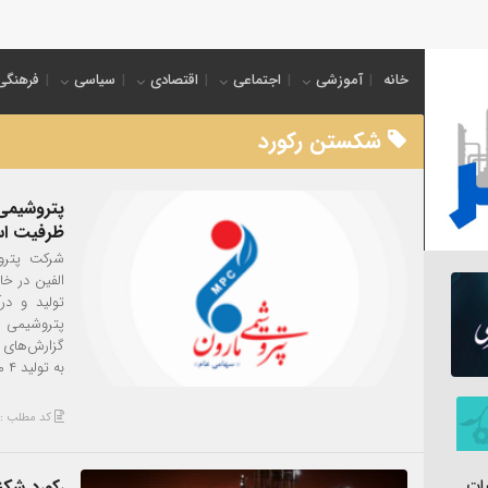
اکب خدمت
خانه
آموزشی
اجتماعی
اقتصادی
سیاسی
فرهنگی
شکستن رکورد
پتروشیمی 
ظرفیت اس
شرکت پتروش
تولید و در
پتروشیمی ک
گزارش‌های 
به تولید ۴ میلیون […]
کد مطلب : 3821
رکورد شک
ات