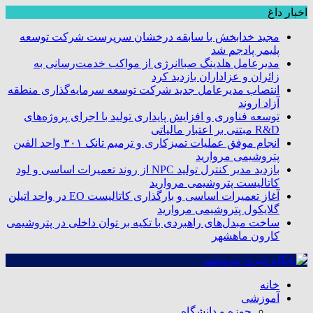
اخبار داغ
مجید خدابخش با سابقه درخشان سرپرست شرکت توسعه
پلیمر پادجم شد
مدیرعامل هلدینگ صباانرژی از مواکب خدمت‌رسانی به
زائران و عزاداران بازدید کرد
انتصاب مدیرعامل جدید شرکت توسعه سرمایه‌گذاری منطقه
آزاد اروند
توسعه فناوری و افزایش پایداری تولید با اجرای پروژه‌های
R&D مبتنی بر اعتبار مالیاتی
انجام موفق عملیات تمیزکاری و ترمیم تانک ۳۰۱ واحد الفین
پتروشیمی مروارید
بازدید مدیر کنترل تولید NPC از روند تعمیرات اساسی و لود
کاتالیست پتروشیمی مروارید
آغاز تعمیرات اساسی و بارگذاری کاتالیست EO در واحد اتیلن
گلایکول پتروشیمی مروارید
ساخت مبدل‌های راهبردی با تکیه بر توان داخلی در پتروشیمی
کارون ماهشهر
خانه
آموزشی
حوزه و دانشگاه