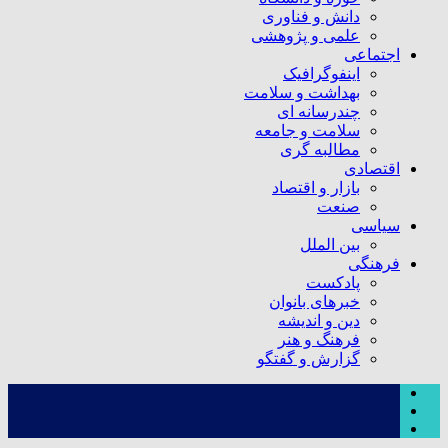
دانش و فناوری
علمی و پژوهشی
اجتماعی
اینفوگرافیک
بهداشت و سلامت
چندرسانه ای
سلامت و جامعه
مطالبه گری
اقتصادی
بازار و اقتصاد
صنعت
سیاسی
بین الملل
فرهنگی
پادکست
خبرهای بانوان
دین و اندیشه
فرهنگ و هنر
گزارش و گفتگو