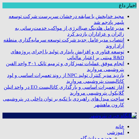
اخبار داغ
مجید خدابخش با سابقه درخشان سرپرست شرکت توسعه
پلیمر پادجم شد
مدیرعامل هلدینگ صباانرژی از مواکب خدمت‌رسانی به
زائران و عزاداران بازدید کرد
انتصاب مدیرعامل جدید شرکت توسعه سرمایه‌گذاری منطقه
آزاد اروند
توسعه فناوری و افزایش پایداری تولید با اجرای پروژه‌های
R&D مبتنی بر اعتبار مالیاتی
انجام موفق عملیات تمیزکاری و ترمیم تانک ۳۰۱ واحد الفین
پتروشیمی مروارید
بازدید مدیر کنترل تولید NPC از روند تعمیرات اساسی و لود
کاتالیست پتروشیمی مروارید
آغاز تعمیرات اساسی و بارگذاری کاتالیست EO در واحد اتیلن
گلایکول پتروشیمی مروارید
ساخت مبدل‌های راهبردی با تکیه بر توان داخلی در پتروشیمی
کارون ماهشهر
خانه
آموزشی
حوزه و دانشگاه