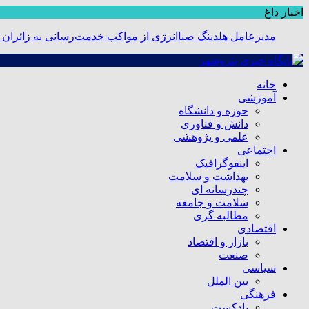
اخبار داغ
مدیرعامل هلدینگ صباانرژی از مواکب خدمت‌رسانی به زائران و 
خانه
آموزشی
حوزه و دانشگاه
دانش و فناوری
علمی و پژوهشی
اجتماعی
اینفوگرافیک
بهداشت و سلامت
چندرسانه ای
سلامت و جامعه
مطالبه گری
اقتصادی
بازار و اقتصاد
صنعت
سیاسی
بین الملل
فرهنگی
پادکست