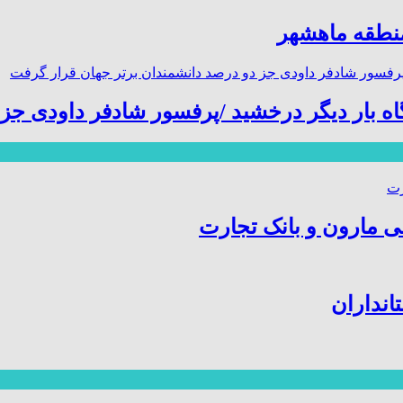
منطقه ماهشهر
گاه بار دیگر درخشید /پرفسور شادفر داودی ج
ی مارون و بانک تجارت
انداران