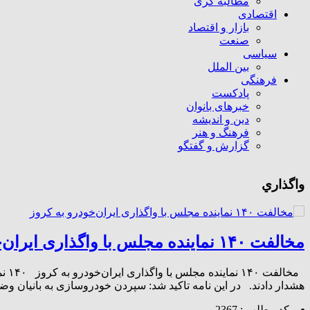
مطالبه گری
اقتصادی
بازار و اقتصاد
صنعت
سیاسی
بین الملل
فرهنگی
پادکست
خبرهای بانوان
دین و اندیشه
فرهنگ و هنر
گزارش و گفتگو
واگذاري
مخالفت ۱۴۰ نماینده مجلس با واگذاری ایران‌خودرو به کروز
مخا
هشدار دادند. در این نامه تاکید شد: سپردن خودروسازی به بانیان و
کد مطلب : 2367