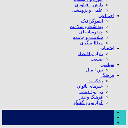
دانش و فناوری
علمی و پژوهشی
اجتماعی
اینفوگرافیک
بهداشت و سلامت
چندرسانه ای
سلامت و جامعه
مطالبه گری
اقتصادی
بازار و اقتصاد
صنعت
سیاسی
بین الملل
فرهنگی
پادکست
خبرهای بانوان
دین و اندیشه
فرهنگ و هنر
گزارش و گفتگو