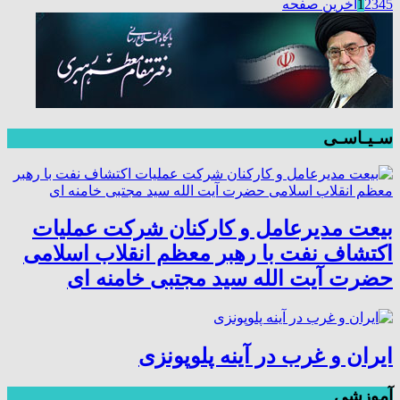
5
4
3
2
1
آخرین صفحه
سـیـاسـی
بیعت مدیرعامل و کارکنان شرکت عملیات
اکتشاف نفت با رهبر معظم انقلاب اسلامی
حضرت آیت الله سید مجتبی خامنه ای
ایران و غرب در آینه پلوپونزی
آموزشی