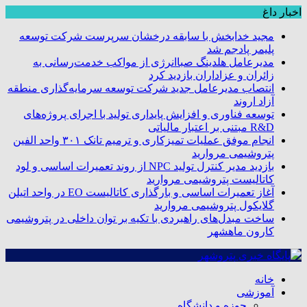
اخبار داغ
مجید خدابخش با سابقه درخشان سرپرست شرکت توسعه
پلیمر پادجم شد
مدیرعامل هلدینگ صباانرژی از مواکب خدمت‌رسانی به
زائران و عزاداران بازدید کرد
انتصاب مدیرعامل جدید شرکت توسعه سرمایه‌گذاری منطقه
آزاد اروند
توسعه فناوری و افزایش پایداری تولید با اجرای پروژه‌های
R&D مبتنی بر اعتبار مالیاتی
انجام موفق عملیات تمیزکاری و ترمیم تانک ۳۰۱ واحد الفین
پتروشیمی مروارید
بازدید مدیر کنترل تولید NPC از روند تعمیرات اساسی و لود
کاتالیست پتروشیمی مروارید
آغاز تعمیرات اساسی و بارگذاری کاتالیست EO در واحد اتیلن
گلایکول پتروشیمی مروارید
ساخت مبدل‌های راهبردی با تکیه بر توان داخلی در پتروشیمی
کارون ماهشهر
خانه
آموزشی
حوزه و دانشگاه