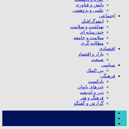
دانش و فناوری
علمی و پژوهشی
اجتماعی
اینفوگرافیک
بهداشت و سلامت
چندرسانه ای
سلامت و جامعه
مطالبه گری
اقتصادی
بازار و اقتصاد
صنعت
سیاسی
بین الملل
فرهنگی
پادکست
خبرهای بانوان
دین و اندیشه
فرهنگ و هنر
گزارش و گفتگو