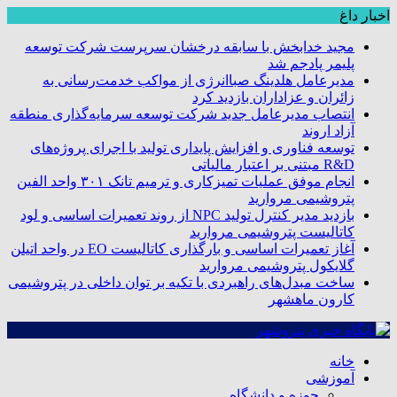
اخبار داغ
مجید خدابخش با سابقه درخشان سرپرست شرکت توسعه
پلیمر پادجم شد
مدیرعامل هلدینگ صباانرژی از مواکب خدمت‌رسانی به
زائران و عزاداران بازدید کرد
انتصاب مدیرعامل جدید شرکت توسعه سرمایه‌گذاری منطقه
آزاد اروند
توسعه فناوری و افزایش پایداری تولید با اجرای پروژه‌های
R&D مبتنی بر اعتبار مالیاتی
انجام موفق عملیات تمیزکاری و ترمیم تانک ۳۰۱ واحد الفین
پتروشیمی مروارید
بازدید مدیر کنترل تولید NPC از روند تعمیرات اساسی و لود
کاتالیست پتروشیمی مروارید
آغاز تعمیرات اساسی و بارگذاری کاتالیست EO در واحد اتیلن
گلایکول پتروشیمی مروارید
ساخت مبدل‌های راهبردی با تکیه بر توان داخلی در پتروشیمی
کارون ماهشهر
خانه
آموزشی
حوزه و دانشگاه