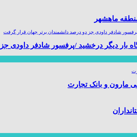
منطقه ماهشهر
گاه بار دیگر درخشید /پرفسور شادفر داودی ج
ی مارون و بانک تجارت
انداران