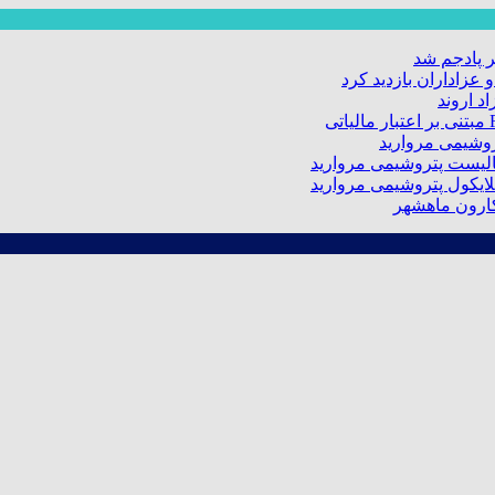
 پادجم شد
عزاداران بازدید کرد
د اروند
کارون ماهشهر