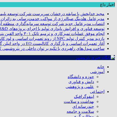
اخبار داغ
مجید خدابخش با سابقه درخشان سرپرست شرکت توسعه پلیمر
مدیرعامل هلدینگ صباانرژی از مواکب خدمت‌رسانی به زائران و 
انتصاب مدیرعامل جدید شرکت توسعه سرمایه‌گذاری منطقه آزا
توسعه فناوری و افزایش پایداری تولید با اجرای پروژه‌های R&D مبتنی بر اعتبار مالیاتی
انجام موفق عملیات تمیزکاری و ترمیم تانک ۳۰۱ واحد الفین پتروشیمی مروارید
بازدید مدیر کنترل تولید NPC از روند تعمیرات اساسی و لود کاتالیست پتروشیمی مروارید
آغاز تعمیرات اساسی و بارگذاری کاتالیست EO در واحد اتیلن گلایکول پتروشیمی مروارید
ساخت مبدل‌های راهبردی با تکیه بر توان داخلی در پتروشیمی 
خانه
آموزشی
حوزه و دانشگاه
دانش و فناوری
علمی و پژوهشی
اجتماعی
اینفوگرافیک
بهداشت و سلامت
چندرسانه ای
سلامت و جامعه
مطالبه گری