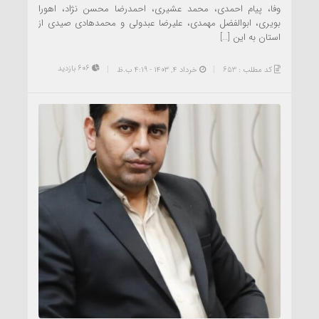
وفا، پیام احمدی، محمد عشیری، احمدرضا محسن نژاد، اهورا
بویری، ابوالفضل مهمدی، علیرضا عبدولی و محمدهادی صیدی از
استان به این […]
606 بازدید
کد مطلب : 653
خرداد ۴, ۱۴۰۳ - 4:19 ب.ظ