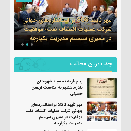
مهر تأیید SGS بر استانداردهای جهانیِ
اطلا
شرکت عملیات اکتشاف نفت؛ موفقیت
جم 
نی
در ممیزی سیستم مدیریت یکپارچه
واحد
جدیدترین مطالب
پیام فرمانده سپاه شهرستان
بندرماهشهر به مناسبت اربعین
حسینی
مهر تأیید SGS بر استانداردهای
جهانیِ شرکت عملیات اکتشاف نفت؛
موفقیت در ممیزی سیستم
مدیریت یکپارچه