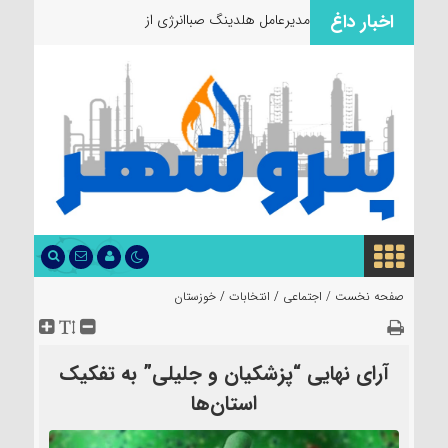
اخبار داغ
مدیرعامل هلدینگ صباانرژی از مواکب خدم
صفحه نخست /
اجتماعی
/
انتخابات
/
خوزستان
آرای نهایی “پزشکیان و جلیلی” به تفکیک
استان‌ها