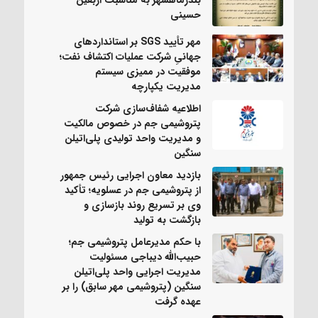
بندرماهشهر به مناسبت اربعین
حسینی
مهر تأیید SGS بر استانداردهای
جهانیِ شرکت عملیات اکتشاف نفت؛
موفقیت در ممیزی سیستم
مدیریت یکپارچه
اطلاعیه شفاف‌سازی شرکت
پتروشیمی جم در خصوص مالکیت
و مدیریت واحد تولیدی پلی‌اتیلن
سنگین
بازدید معاون اجرایی رئیس جمهور
از پتروشیمی جم در عسلویه؛ تأکید
وی بر تسریع روند بازسازی و
بازگشت به تولید
با حکم مدیرعامل پتروشیمی جم؛
حبیب‌الله دیباجی مسئولیت
مدیریت اجرایی واحد پلی‌اتیلن
سنگین (پتروشیمی مهر سابق) را بر
عهده گرفت