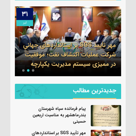
۳۱
۱۳
مرداد
تیر
مهر تأیید SGS بر استانداردهای جهانیِ
اطلا
شرکت عملیات اکتشاف نفت؛ موفقیت
جم 
نی
در ممیزی سیستم مدیریت یکپارچه
واحد
جدیدترین مطالب
پیام فرمانده سپاه شهرستان
بندرماهشهر به مناسبت اربعین
حسینی
مهر تأیید SGS بر استانداردهای