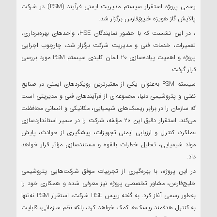
رسمی پروژه استقرار سیستم مدیریت ایمنی فرآیند (PSM) در شرکت
پالایش گاز هویزه خلیج‌فارس برگزار شد.
، در این نشست که با حضور نمایندگان HSE، واحد‌های بهره‌برداری،
تعمیرات، خدمات فنی و مدیریت شرکت برگزار شد، چارچوب اجرایی
پروژه و اهمیت پیاده‌سازی ۲۰ المان کلیدی سیستم PSM مورد بررسی
قرار گرفت.
سیستم PSM به‌عنوان یکی از معتبرترین رویکرد‌های ایمنی در صنایع
نفتی و پتروشیمی دنیا، مجموعه‌ای از فرآیند‌های فنی و مدیریتی است
که سازمان را در برابر ریسک‌های شیمیایی، مکانیکی و انسانی محافظت
می‌کند. استقرار دقیق این ۲۰ مؤلفه، شرکت را در مسیر استانداردسازی
عملکرد، کنترل و ارزیابی ایمنی تجهیزات، پیشگیری از حوادث، پایش
مواد شیمیایی، تحلیل خطرات بالقوه و مستندسازی مؤثر قرار خواهد
داد.
در این پروژه، با بهره‌گیری از تجربیات موفق شرکت‌هایی پتروشیمی
خلیج‌فارس، مشاور تخصصی پروژه نیز معرفی شده و همکاری خود را
به‌طور رسمی آغاز کرد. به گفته رییس HSE شرکت، استقرار PSM نه‌تنها
به کنترل هدفمند ریسک‌ها کمک خواهد کرد، بلکه نظم سازمانی، قابلیت