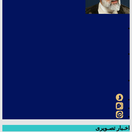
اخـبار تصـویری