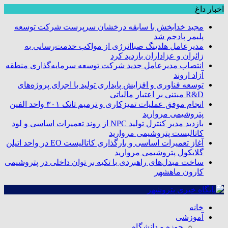
اخبار داغ
مجید خدابخش با سابقه درخشان سرپرست شرکت توسعه
پلیمر پادجم شد
مدیرعامل هلدینگ صباانرژی از مواکب خدمت‌رسانی به
زائران و عزاداران بازدید کرد
انتصاب مدیرعامل جدید شرکت توسعه سرمایه‌گذاری منطقه
آزاد اروند
توسعه فناوری و افزایش پایداری تولید با اجرای پروژه‌های
R&D مبتنی بر اعتبار مالیاتی
انجام موفق عملیات تمیزکاری و ترمیم تانک ۳۰۱ واحد الفین
پتروشیمی مروارید
بازدید مدیر کنترل تولید NPC از روند تعمیرات اساسی و لود
کاتالیست پتروشیمی مروارید
آغاز تعمیرات اساسی و بارگذاری کاتالیست EO در واحد اتیلن
گلایکول پتروشیمی مروارید
ساخت مبدل‌های راهبردی با تکیه بر توان داخلی در پتروشیمی
کارون ماهشهر
خانه
آموزشی
حوزه و دانشگاه