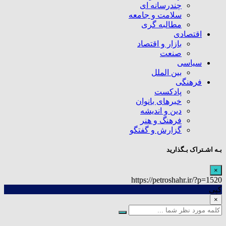
چندرسانه ای
سلامت و جامعه
مطالبه گری
اقتصادی
بازار و اقتصاد
صنعت
سیاسی
بین الملل
فرهنگی
پادکست
خبرهای بانوان
دین و اندیشه
فرهنگ و هنر
گزارش و گفتگو
بـه اشـتراک بـگذارید
×
https://petroshahr.ir/?p=1520
کپی
×