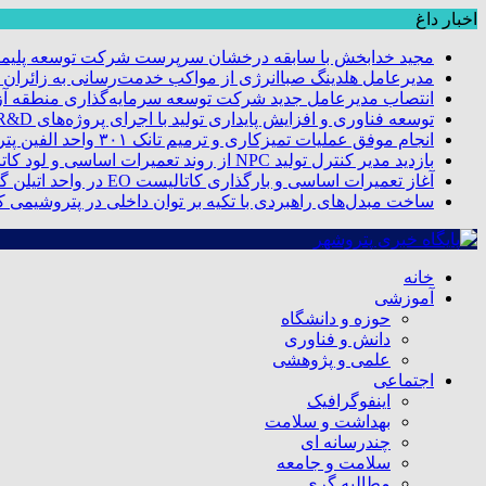
اخبار داغ
مجید خدابخش با سابقه درخشان سرپرست شرکت توسعه پلیمر
مدیرعامل هلدینگ صباانرژی از مواکب خدمت‌رسانی به زائران و 
انتصاب مدیرعامل جدید شرکت توسعه سرمایه‌گذاری منطقه آزا
توسعه فناوری و افزایش پایداری تولید با اجرای پروژه‌های R&D مبتنی بر اعتبار مالیاتی
انجام موفق عملیات تمیزکاری و ترمیم تانک ۳۰۱ واحد الفین پتروشیمی مروارید
بازدید مدیر کنترل تولید NPC از روند تعمیرات اساسی و لود کاتالیست پتروشیمی مروارید
آغاز تعمیرات اساسی و بارگذاری کاتالیست EO در واحد اتیلن گلایکول پتروشیمی مروارید
ساخت مبدل‌های راهبردی با تکیه بر توان داخلی در پتروشیمی 
خانه
آموزشی
حوزه و دانشگاه
دانش و فناوری
علمی و پژوهشی
اجتماعی
اینفوگرافیک
بهداشت و سلامت
چندرسانه ای
سلامت و جامعه
مطالبه گری