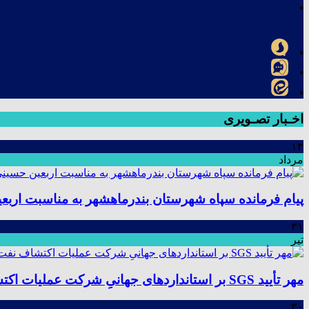
اخـبار تصـویری
۱۳
مرداد
پیام فرمانده سپاه شهرستان بندرماهشهر به مناسبت اربع
۳۱
تیر
مهر تأیید SGS بر استانداردهای جهانیِ شرکت عملیات اکتشاف نفت؛ موفقیت در ممیزی سیستم مدیریت یکپارچه
۳۰