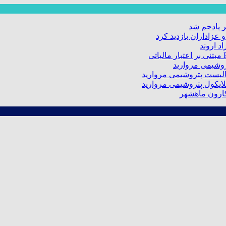
 پادجم شد
عزاداران بازدید کرد
د اروند
کارون ماهشهر