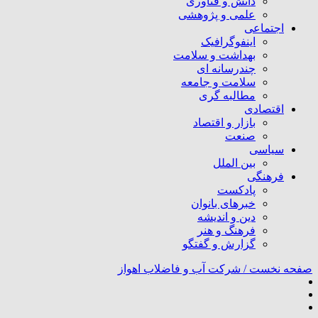
دانش و فناوری
علمی و پژوهشی
اجتماعی
اینفوگرافیک
بهداشت و سلامت
چندرسانه ای
سلامت و جامعه
مطالبه گری
اقتصادی
بازار و اقتصاد
صنعت
سیاسی
بین الملل
فرهنگی
پادکست
خبرهای بانوان
دین و اندیشه
فرهنگ و هنر
گزارش و گفتگو
صفحه نخست /
شرکت آب و فاضلاب اهواز