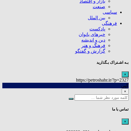
بازار و اقتصاد
صنعت
سیاسی
بین الملل
فرهنگی
پادکست
خبرهای بانوان
دین و اندیشه
فرهنگ و هنر
گزارش و گفتگو
بـه اشـتراک بـگذارید
×
https://petroshahr.ir/?p=2327
کپی
×
تماس با ما
×