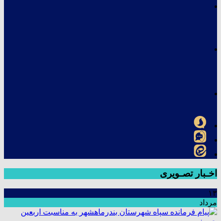
اخـبار تصـویری
۱۳
مرداد