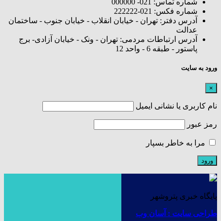
شماره تماس: 021- 000000
شماره فکس: 021-222222
آدرس دفتر: تهران - خیابان انقلاب - خیابان جنوب - ساختمان
عدالت
آدرس ارتباطات مردمی: تهران - ونک - خیابان آزادی- برج
پاستور - طبقه 6 - واحد 12
ورود به سایت
×
نام کاربری یا نشانی ایمیل
رمز عبور
مرا به خاطر بسپار
پایگاه خبری پتروشهر
طراحی سایت : آسان وب