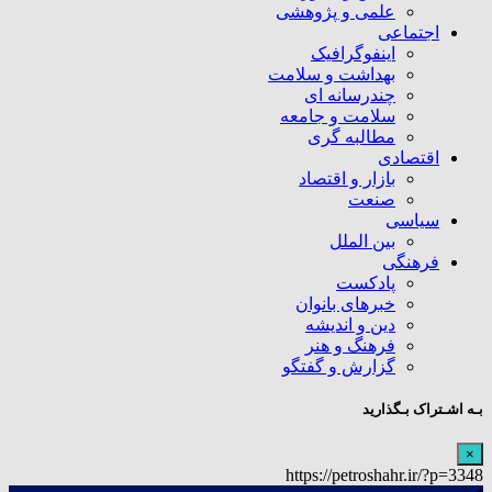
علمی و پژوهشی
اجتماعی
اینفوگرافیک
بهداشت و سلامت
چندرسانه ای
سلامت و جامعه
مطالبه گری
اقتصادی
بازار و اقتصاد
صنعت
سیاسی
بین الملل
فرهنگی
پادکست
خبرهای بانوان
دین و اندیشه
فرهنگ و هنر
گزارش و گفتگو
بـه اشـتراک بـگذارید
×
https://petroshahr.ir/?p=3348