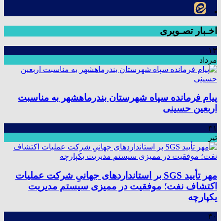
اخـبار تصـویری
۱۳
مرداد
پیام فرمانده سپاه شهرستان بندرماهشهر به مناسبت
اربعین حسینی
۳۱
تیر
مهر تأیید SGS بر استانداردهای جهانیِ شرکت عملیات
اکتشاف نفت؛ موفقیت در ممیزی سیستم مدیریت
یکپارچه
۳۰