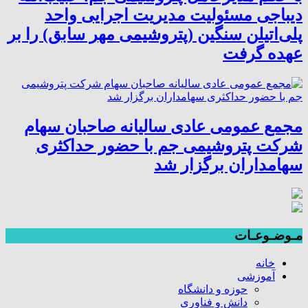
دیباجی مسئولیت مدیریت اجرایی واحد
پلی‌اتیلن سنگین (پتروشیمی مهر سابق) را بر
عهده گرفت
مجمع عمومی عادی سالیانه صاحبان سهام
شرکت پتروشیمی جم با حضور حداکثری
سهامداران برگزار شد
مـوضـوعـات
خانه
آموزشی
حوزه و دانشگاه
دانش و فناوری