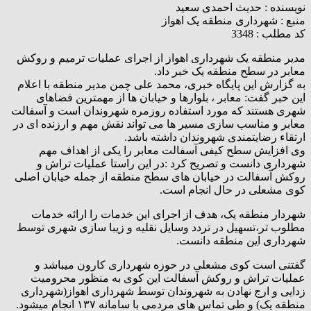
نویسنده :
حدیث احمدی سعید
منبع :
شهرداری منطقه یک اهواز
کد مطلب : 3348
مدیر منطقه یک شهرداری اهواز از اجرای عملیات ترمیم و روکش
معابر در سطح منطقه یک خبر داد.
به گزارش این پایگاه خبری، محمد علی چمن مدیر منطقه با اعلام
این خبر گفت: معابر ، بلوارها و خیابان ها از مهمترین فضاهای
شهری هستند که مورد استفاده روزمره شهروندان است و آسفالت
معابر و مناسب سازی مسیر ها می تواند نقش مهم و ارزنده ای در
ارتقاء رضایتمندی شهروندان داشته باشد.
وی افزایش سطح کیفی آسفالت معابر را یکی از اهداف مهم
شهرداری دانست و تصریح کرد :در این راستا عملیات تراش و
روکش آسفالت در خیابان های سطح منطقه از جمله خیابان اصلی
کوی مشعلی در حال انجام است.
شهردار منطقه یک، هدف از اجرای این خدمات را ارائه خدمات
مطلوب تر،تسهیل در تردد وسایل نقلیه و زیبا سازی شهری توسط
شهرداری این منطقه دانست.
گفتنی است کوی مشعلی در حوزه شهرداری کارون میباشد و
عملیات تراش و روکش آسفالت این کوی به منظور محرومیت
زدایی و ارج نهادن به شهروندان توسط شهرداری اهواز(شهرداری
منطقه یک) و طی تماس های مردمی با سامانه ۱۳۷ انجام میشود.