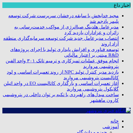
اخبار داغ
مجید خدابخش با سابقه درخشان سرپرست شرکت توسعه
پلیمر پادجم شد
مدیرعامل هلدینگ صباانرژی از مواکب خدمت‌رسانی به
زائران و عزاداران بازدید کرد
انتصاب مدیرعامل جدید شرکت توسعه سرمایه‌گذاری منطقه
آزاد اروند
توسعه فناوری و افزایش پایداری تولید با اجرای پروژه‌های
R&D مبتنی بر اعتبار مالیاتی
انجام موفق عملیات تمیزکاری و ترمیم تانک ۳۰۱ واحد الفین
پتروشیمی مروارید
بازدید مدیر کنترل تولید NPC از روند تعمیرات اساسی و لود
کاتالیست پتروشیمی مروارید
آغاز تعمیرات اساسی و بارگذاری کاتالیست EO در واحد اتیلن
گلایکول پتروشیمی مروارید
ساخت مبدل‌های راهبردی با تکیه بر توان داخلی در پتروشیمی
کارون ماهشهر
خانه
آموزشی
حوزه و دانشگاه