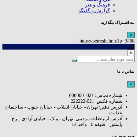
فرهنگ و هنر
گزارش و گفتگو
بـه اشـتراک بـگذارید
×
https://petroshahr.ir/?p=3468
کپی
×
تماس با ما
×
شماره تماس: 021- 000000
شماره فکس: 021-222222
آدرس دفتر: تهران - خیابان انقلاب - خیابان جنوب - ساختمان
عدالت
آدرس ارتباطات مردمی: تهران - ونک - خیابان آزادی- برج
پاستور - طبقه 6 - واحد 12
ورود به سایت