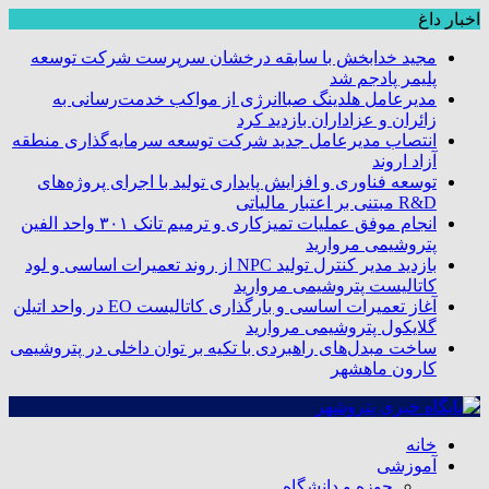
اخبار داغ
مجید خدابخش با سابقه درخشان سرپرست شرکت توسعه
پلیمر پادجم شد
مدیرعامل هلدینگ صباانرژی از مواکب خدمت‌رسانی به
زائران و عزاداران بازدید کرد
انتصاب مدیرعامل جدید شرکت توسعه سرمایه‌گذاری منطقه
آزاد اروند
توسعه فناوری و افزایش پایداری تولید با اجرای پروژه‌های
R&D مبتنی بر اعتبار مالیاتی
انجام موفق عملیات تمیزکاری و ترمیم تانک ۳۰۱ واحد الفین
پتروشیمی مروارید
بازدید مدیر کنترل تولید NPC از روند تعمیرات اساسی و لود
کاتالیست پتروشیمی مروارید
آغاز تعمیرات اساسی و بارگذاری کاتالیست EO در واحد اتیلن
گلایکول پتروشیمی مروارید
ساخت مبدل‌های راهبردی با تکیه بر توان داخلی در پتروشیمی
کارون ماهشهر
خانه
آموزشی
حوزه و دانشگاه