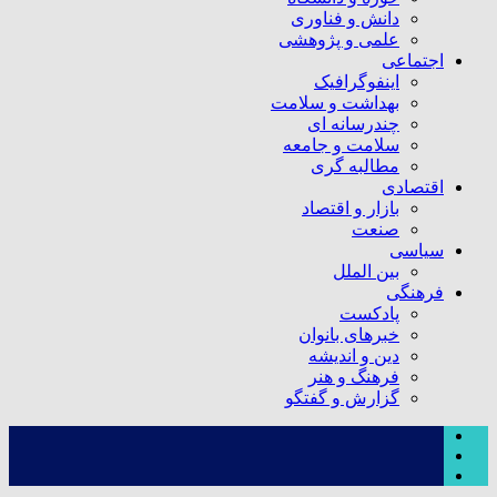
دانش و فناوری
علمی و پژوهشی
اجتماعی
اینفوگرافیک
بهداشت و سلامت
چندرسانه ای
سلامت و جامعه
مطالبه گری
اقتصادی
بازار و اقتصاد
صنعت
سیاسی
بین الملل
فرهنگی
پادکست
خبرهای بانوان
دین و اندیشه
فرهنگ و هنر
گزارش و گفتگو