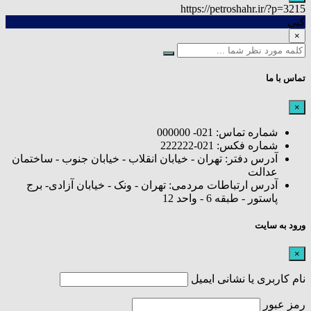
https://petroshahr.ir/?p=3215
کپی
×
تماس با ما
×
شماره تماس: 021- 000000
شماره فکس: 021-222222
آدرس دفتر: تهران - خیابان انقلاب - خیابان جنوب - ساختمان
عدالت
آدرس ارتباطات مردمی: تهران - ونک - خیابان آزادی- برج
پاستور - طبقه 6 - واحد 12
ورود به سایت
×
نام کاربری یا نشانی ایمیل
رمز عبور