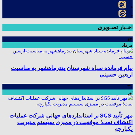
اخـبار تصـویری
۱۳
مرداد
پیام فرمانده سپاه شهرستان بندرماهشهر به مناسبت
اربعین حسینی
۳۱
تیر
مهر تأیید SGS بر استانداردهای جهانیِ شرکت عملیات
اکتشاف نفت؛ موفقیت در ممیزی سیستم مدیریت
یکپارچه