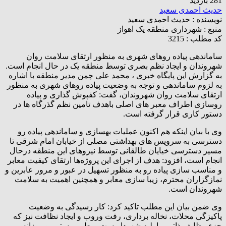
281 بازدید
حدیث احمدی سعید
نویسنده :
حدیث احمدی سعید
منبع :
شهرداری منطقه یک اهواز
کد مطلب : 3215
ساماندهی پیاده رو‌های شهری به منظور ارتقای سلامت روان
شهروندان و ایجاد نظم بصری توسط منطقه یک در حال انجام است.
به گزارش این پایگاه خبری ، محمد علی چمن مدیر منطقه با اشاره
به لزوم ساماندهی و توجه به وضعیت پیاده رو‌های شهری به منظور
ارتقای سلامت روان شهروندان، گفت: کفپوش گذاری و پیاده
روسازی اطراف معبر های اصلی باهدف تامین نظم گذرگاه ها در
دستور کاری قرار گرفته است.
وی با بیان اینکه هم اکنون عملیات بهسازی و ساماندهی پیاده رو
دسترسی به سرویس های بهداشتی مصلی از خیابان امام شرقی تا
مسیر دسترسی خیایان طالقانی توسط نیروهای این منطقه درحال
انجام است‌، افزود: هدف از اجرای این پروژه‌ها ارتقای کیفیت معابر
و مناسب سازی پیاده رو‌ به منظور تسهیل در عبور و مرور عابرین و
نمازگزاران محترم، زیبا سازی معابر و همچنین اهمیت به سلامت
شهروندان است.
وی ضمن بیان این مطلب تاکید کرد: کار رسیدگی به وضعیت
پاکیزگی محلات، نخاله برداری، رفت وروب و ایجاد نظافت نیز که
جزء وظایف ذاتی و اولیه شهرداریست ، بطور مستمر و روزانه