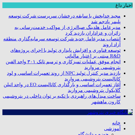
اخبار داغ
مجید خدابخش با سابقه درخشان سرپرست شرکت توسعه
پلیمر پادجم شد
مدیرعامل هلدینگ صباانرژی از مواکب خدمت‌رسانی به
زائران و عزاداران بازدید کرد
انتصاب مدیرعامل جدید شرکت توسعه سرمایه‌گذاری منطقه
آزاد اروند
توسعه فناوری و افزایش پایداری تولید با اجرای پروژه‌های
R&D مبتنی بر اعتبار مالیاتی
انجام موفق عملیات تمیزکاری و ترمیم تانک ۳۰۱ واحد الفین
پتروشیمی مروارید
بازدید مدیر کنترل تولید NPC از روند تعمیرات اساسی و لود
کاتالیست پتروشیمی مروارید
آغاز تعمیرات اساسی و بارگذاری کاتالیست EO در واحد اتیلن
گلایکول پتروشیمی مروارید
ساخت مبدل‌های راهبردی با تکیه بر توان داخلی در پتروشیمی
کارون ماهشهر
خانه
آموزشی
حوزه و دانشگاه