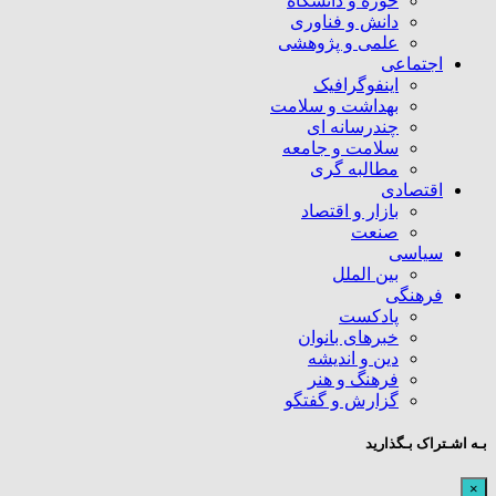
حوزه و دانشگاه
دانش و فناوری
علمی و پژوهشی
اجتماعی
اینفوگرافیک
بهداشت و سلامت
چندرسانه ای
سلامت و جامعه
مطالبه گری
اقتصادی
بازار و اقتصاد
صنعت
سیاسی
بین الملل
فرهنگی
پادکست
خبرهای بانوان
دین و اندیشه
فرهنگ و هنر
گزارش و گفتگو
بـه اشـتراک بـگذارید
×