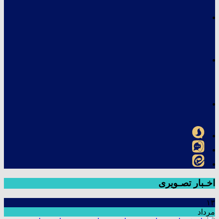
اخـبار تصـویری
۱۳
مرداد