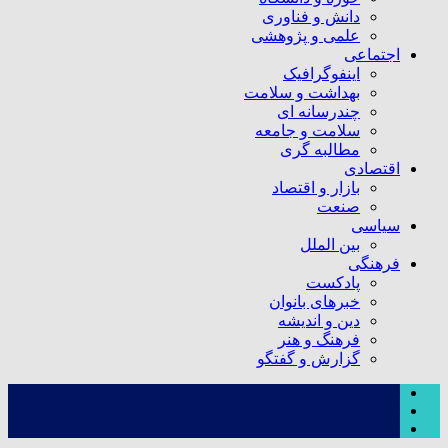
دانش و فناوری
علمی و پژوهشی
اجتماعی
اینفوگرافیک
بهداشت و سلامت
چندرسانه ای
سلامت و جامعه
مطالبه گری
اقتصادی
بازار و اقتصاد
صنعت
سیاسی
بین الملل
فرهنگی
پادکست
خبرهای بانوان
دین و اندیشه
فرهنگ و هنر
گزارش و گفتگو