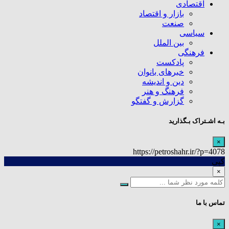
اقتصادی
بازار و اقتصاد
صنعت
سیاسی
بین الملل
فرهنگی
پادکست
خبرهای بانوان
دین و اندیشه
فرهنگ و هنر
گزارش و گفتگو
بـه اشـتراک بـگذارید
×
https://petroshahr.ir/?p=4078
کپی
×
تماس با ما
×