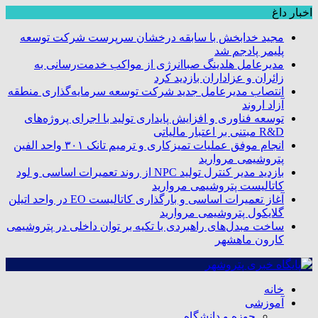
اخبار داغ
مجید خدابخش با سابقه درخشان سرپرست شرکت توسعه
پلیمر پادجم شد
مدیرعامل هلدینگ صباانرژی از مواکب خدمت‌رسانی به
زائران و عزاداران بازدید کرد
انتصاب مدیرعامل جدید شرکت توسعه سرمایه‌گذاری منطقه
آزاد اروند
توسعه فناوری و افزایش پایداری تولید با اجرای پروژه‌های
R&D مبتنی بر اعتبار مالیاتی
انجام موفق عملیات تمیزکاری و ترمیم تانک ۳۰۱ واحد الفین
پتروشیمی مروارید
بازدید مدیر کنترل تولید NPC از روند تعمیرات اساسی و لود
کاتالیست پتروشیمی مروارید
آغاز تعمیرات اساسی و بارگذاری کاتالیست EO در واحد اتیلن
گلایکول پتروشیمی مروارید
ساخت مبدل‌های راهبردی با تکیه بر توان داخلی در پتروشیمی
کارون ماهشهر
خانه
آموزشی
حوزه و دانشگاه