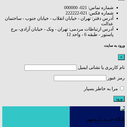
شماره تماس: 021- 000000
شماره فکس: 021-222222
آدرس دفتر: تهران - خیابان انقلاب - خیابان جنوب - ساختمان
عدالت
آدرس ارتباطات مردمی: تهران - ونک - خیابان آزادی- برج
پاستور - طبقه 6 - واحد 12
ورود به سایت
×
نام کاربری یا نشانی ایمیل
رمز عبور
مرا به خاطر بسپار
پایگاه خبری پتروشهر