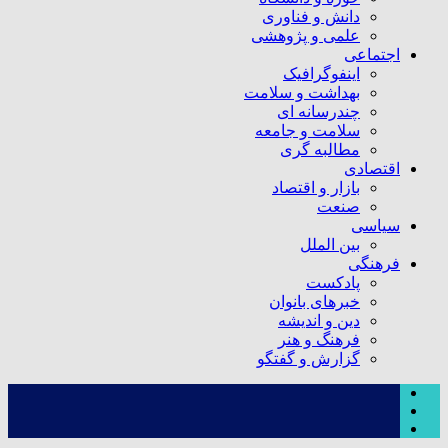
دانش و فناوری
علمی و پژوهشی
اجتماعی
اینفوگرافیک
بهداشت و سلامت
چندرسانه ای
سلامت و جامعه
مطالبه گری
اقتصادی
بازار و اقتصاد
صنعت
سیاسی
بین الملل
فرهنگی
پادکست
خبرهای بانوان
دین و اندیشه
فرهنگ و هنر
گزارش و گفتگو