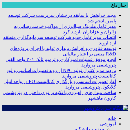
اخبار داغ
مجید خدابخش با سابقه درخشان سرپرست شرکت توسعه
پلیمر پادجم شد
مدیرعامل هلدینگ صباانرژی از مواکب خدمت‌رسانی به
زائران و عزاداران بازدید کرد
انتصاب مدیرعامل جدید شرکت توسعه سرمایه‌گذاری منطقه
آزاد اروند
توسعه فناوری و افزایش پایداری تولید با اجرای پروژه‌های
R&D مبتنی بر اعتبار مالیاتی
انجام موفق عملیات تمیزکاری و ترمیم تانک ۳۰۱ واحد الفین
پتروشیمی مروارید
بازدید مدیر کنترل تولید NPC از روند تعمیرات اساسی و لود
کاتالیست پتروشیمی مروارید
آغاز تعمیرات اساسی و بارگذاری کاتالیست EO در واحد اتیلن
گلایکول پتروشیمی مروارید
ساخت مبدل‌های راهبردی با تکیه بر توان داخلی در پتروشیمی
کارون ماهشهر
خانه
آموزشی
حوزه و دانشگاه