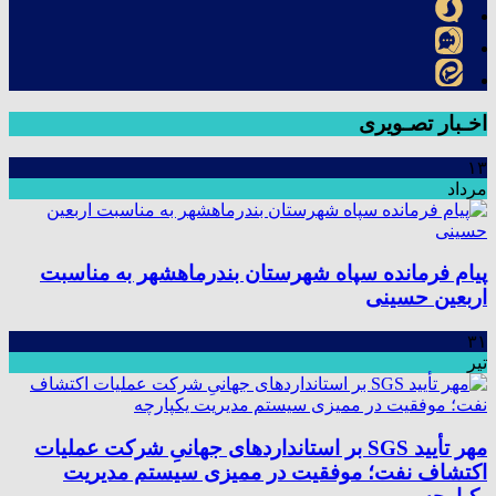
اخـبار تصـویری
۱۳
مرداد
پیام فرمانده سپاه شهرستان بندرماهشهر به مناسبت
اربعین حسینی
۳۱
تیر
مهر تأیید SGS بر استانداردهای جهانیِ شرکت عملیات
اکتشاف نفت؛ موفقیت در ممیزی سیستم مدیریت