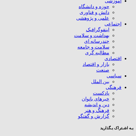
آموزشی
حوزه و دانشگاه
دانش و فناوری
علمی و پژوهشی
اجتماعی
اینفوگرافیک
بهداشت و سلامت
چندرسانه ای
سلامت و جامعه
مطالبه گری
اقتصادی
بازار و اقتصاد
صنعت
سیاسی
بین الملل
فرهنگی
پادکست
خبرهای بانوان
دین و اندیشه
فرهنگ و هنر
گزارش و گفتگو
بـه اشـتراک بـگذارید