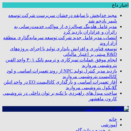
اخبار داغ
مجید خدابخش با سابقه درخشان سرپرست شرکت توسعه
پلیمر پادجم شد
مدیرعامل هلدینگ صباانرژی از مواکب خدمت‌رسانی به
زائران و عزاداران بازدید کرد
انتصاب مدیرعامل جدید شرکت توسعه سرمایه‌گذاری منطقه
آزاد اروند
توسعه فناوری و افزایش پایداری تولید با اجرای پروژه‌های
R&D مبتنی بر اعتبار مالیاتی
انجام موفق عملیات تمیزکاری و ترمیم تانک ۳۰۱ واحد الفین
پتروشیمی مروارید
بازدید مدیر کنترل تولید NPC از روند تعمیرات اساسی و لود
کاتالیست پتروشیمی مروارید
آغاز تعمیرات اساسی و بارگذاری کاتالیست EO در واحد اتیلن
گلایکول پتروشیمی مروارید
ساخت مبدل‌های راهبردی با تکیه بر توان داخلی در پتروشیمی
کارون ماهشهر
خانه
آموزشی
حوزه و دانشگاه