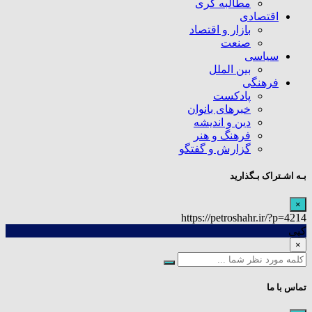
مطالبه گری
اقتصادی
بازار و اقتصاد
صنعت
سیاسی
بین الملل
فرهنگی
پادکست
خبرهای بانوان
دین و اندیشه
فرهنگ و هنر
گزارش و گفتگو
بـه اشـتراک بـگذارید
×
https://petroshahr.ir/?p=4214
کپی
×
تماس با ما