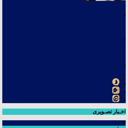
اخـبار تصـویری
۱۳