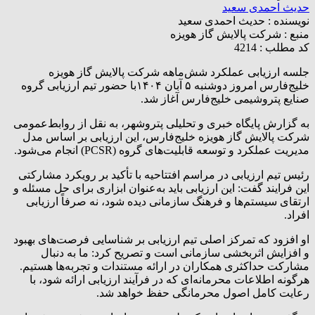
حدیث احمدی سعید
نویسنده :
حدیث احمدی سعید
منبع :
شرکت پالایش گاز هویزه
کد مطلب : 4214
جلسه ارزیابی عملکرد شش‌ماهه شرکت پالایش گاز هویزه
خلیج‌فارس امروز دوشنبه ۵ آبان ۱۴۰۴با حضور تیم ارزیابی گروه
صنایع پتروشیمی خلیج‌فارس آغاز شد.
به گزارش پایگاه خبری و تحلیلی پتروشهر، به نقل از روابط‌عمومی
شرکت پالایش گاز هویزه خلیج‌فارس، این ارزیابی بر اساس مدل
مدیریت عملکرد و توسعه قابلیت‌های گروه (PCSR) انجام می‌شود.
رئیس تیم ارزیابی در مراسم افتتاحیه با تأکید بر رویکرد مشارکتی
این فرایند گفت: این ارزیابی باید به‌عنوان ابزاری برای حل مسئله و
ارتقای سیستم‌ها و فرهنگ سازمانی دیده شود، نه صرفاً ارزیابی
افراد.
او افزود که تمرکز اصلی تیم ارزیابی بر شناسایی فرصت‌های بهبود
و افزایش اثربخشی سازمانی است و تصریح کرد: ما به دنبال
مشارکت حداکثری همکاران در ارائه مستندات و تجربه‌ها هستیم.
هرگونه اطلاعات محرمانه‌ای که در فرآیند ارزیابی ارائه شود، با
رعایت کامل اصول محرمانگی حفظ خواهد شد.