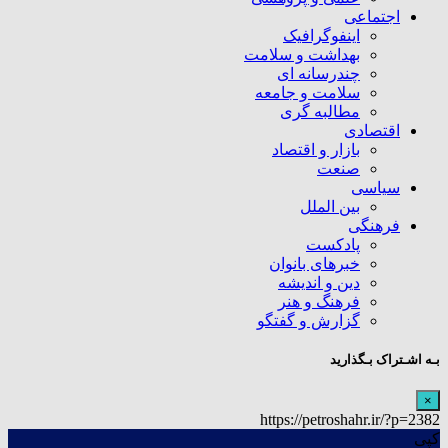
اجتماعی
اینفوگرافیک
بهداشت و سلامت
چندرسانه ای
سلامت و جامعه
مطالبه گری
اقتصادی
بازار و اقتصاد
صنعت
سیاسی
بین الملل
فرهنگی
پادکست
خبرهای بانوان
دین و اندیشه
فرهنگ و هنر
گزارش و گفتگو
بـه اشـتراک بـگذارید
×
https://petroshahr.ir/?p=2382
کپی