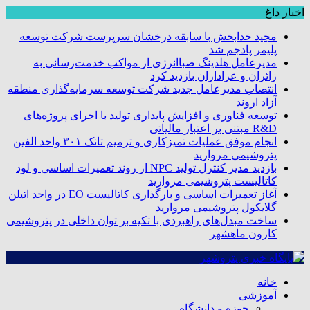
اخبار داغ
مجید خدابخش با سابقه درخشان سرپرست شرکت توسعه
پلیمر پادجم شد
مدیرعامل هلدینگ صباانرژی از مواکب خدمت‌رسانی به
زائران و عزاداران بازدید کرد
انتصاب مدیرعامل جدید شرکت توسعه سرمایه‌گذاری منطقه
آزاد اروند
توسعه فناوری و افزایش پایداری تولید با اجرای پروژه‌های
R&D مبتنی بر اعتبار مالیاتی
انجام موفق عملیات تمیزکاری و ترمیم تانک ۳۰۱ واحد الفین
پتروشیمی مروارید
بازدید مدیر کنترل تولید NPC از روند تعمیرات اساسی و لود
کاتالیست پتروشیمی مروارید
آغاز تعمیرات اساسی و بارگذاری کاتالیست EO در واحد اتیلن
گلایکول پتروشیمی مروارید
ساخت مبدل‌های راهبردی با تکیه بر توان داخلی در پتروشیمی
کارون ماهشهر
خانه
آموزشی
حوزه و دانشگاه