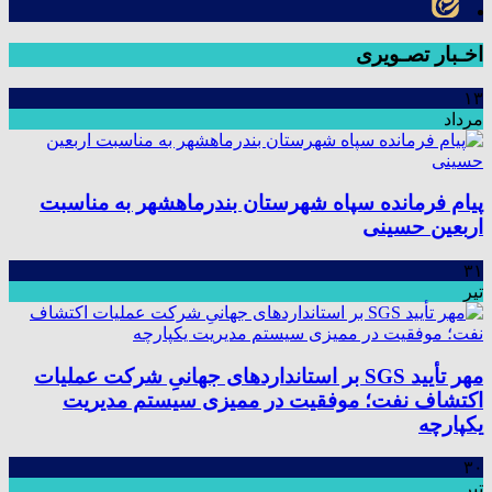
اخـبار تصـویری
۱۳
مرداد
پیام فرمانده سپاه شهرستان بندرماهشهر به مناسبت
اربعین حسینی
۳۱
تیر
مهر تأیید SGS بر استانداردهای جهانیِ شرکت عملیات
اکتشاف نفت؛ موفقیت در ممیزی سیستم مدیریت
یکپارچه
۳۰
تیر