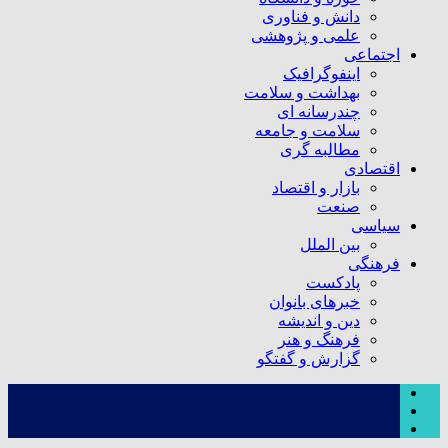
دانش و فناوری
علمی و پژوهشی
اجتماعی
اینفوگرافیک
بهداشت و سلامت
چندرسانه ای
سلامت و جامعه
مطالبه گری
اقتصادی
بازار و اقتصاد
صنعت
سیاسی
بین الملل
فرهنگی
پادکست
خبرهای بانوان
دین و اندیشه
فرهنگ و هنر
گزارش و گفتگو