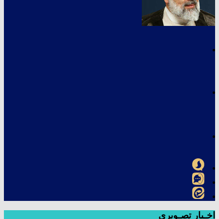
اخـبار تصـویری