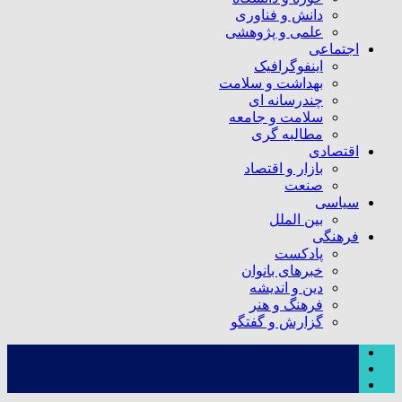
دانش و فناوری
علمی و پژوهشی
اجتماعی
اینفوگرافیک
بهداشت و سلامت
چندرسانه ای
سلامت و جامعه
مطالبه گری
اقتصادی
بازار و اقتصاد
صنعت
سیاسی
بین الملل
فرهنگی
پادکست
خبرهای بانوان
دین و اندیشه
فرهنگ و هنر
گزارش و گفتگو