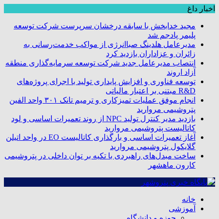
اخبار داغ
مجید خدابخش با سابقه درخشان سرپرست شرکت توسعه
پلیمر پادجم شد
مدیرعامل هلدینگ صباانرژی از مواکب خدمت‌رسانی به
زائران و عزاداران بازدید کرد
انتصاب مدیرعامل جدید شرکت توسعه سرمایه‌گذاری منطقه
آزاد اروند
توسعه فناوری و افزایش پایداری تولید با اجرای پروژه‌های
R&D مبتنی بر اعتبار مالیاتی
انجام موفق عملیات تمیزکاری و ترمیم تانک ۳۰۱ واحد الفین
پتروشیمی مروارید
بازدید مدیر کنترل تولید NPC از روند تعمیرات اساسی و لود
کاتالیست پتروشیمی مروارید
آغاز تعمیرات اساسی و بارگذاری کاتالیست EO در واحد اتیلن
گلایکول پتروشیمی مروارید
ساخت مبدل‌های راهبردی با تکیه بر توان داخلی در پتروشیمی
کارون ماهشهر
خانه
آموزشی
حوزه و دانشگاه