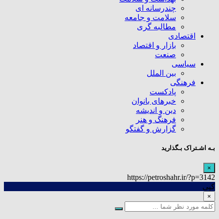
چندرسانه ای
سلامت و جامعه
مطالبه گری
اقتصادی
بازار و اقتصاد
صنعت
سیاسی
بین الملل
فرهنگی
پادکست
خبرهای بانوان
دین و اندیشه
فرهنگ و هنر
گزارش و گفتگو
بـه اشـتراک بـگذارید
×
https://petroshahr.ir/?p=3142
کپی
×