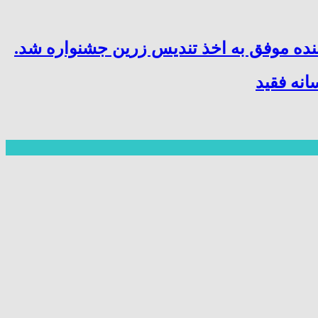
نده موفق به اخذ تندیس زرین جشنواره شد.
نه فقید