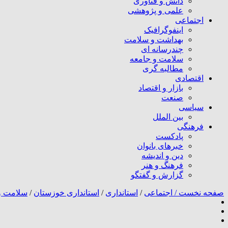
دانش و فناوری
علمی و پژوهشی
اجتماعی
اینفوگرافیک
بهداشت و سلامت
چندرسانه ای
سلامت و جامعه
مطالبه گری
اقتصادی
بازار و اقتصاد
صنعت
سیاسی
بین الملل
فرهنگی
پادکست
خبرهای بانوان
دین و اندیشه
فرهنگ و هنر
گزارش و گفتگو
صفحه نخست /
اجتماعی
/
استانداری
/
استانداری خوزستان
/
سلامت و