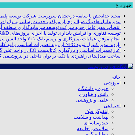
اخبار داغ
مجید خدابخش با سابقه درخشان سرپرست شرکت توسعه پلیمر
مدیرعامل هلدینگ صباانرژی از مواکب خدمت‌رسانی به زائران و 
انتصاب مدیرعامل جدید شرکت توسعه سرمایه‌گذاری منطقه آزا
توسعه فناوری و افزایش پایداری تولید با اجرای پروژه‌های R&D مبتنی بر اعتبار مالیاتی
انجام موفق عملیات تمیزکاری و ترمیم تانک ۳۰۱ واحد الفین پتروشیمی مروارید
بازدید مدیر کنترل تولید NPC از روند تعمیرات اساسی و لود کاتالیست پتروشیمی مروارید
آغاز تعمیرات اساسی و بارگذاری کاتالیست EO در واحد اتیلن گلایکول پتروشیمی مروارید
ساخت مبدل‌های راهبردی با تکیه بر توان داخلی در پتروشیمی 
خانه
آموزشی
حوزه و دانشگاه
دانش و فناوری
علمی و پژوهشی
اجتماعی
اینفوگرافیک
بهداشت و سلامت
چندرسانه ای
سلامت و جامعه
مطالبه گری