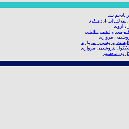
 پادجم شد
عزاداران بازدید کرد
د اروند
کارون ماهشهر